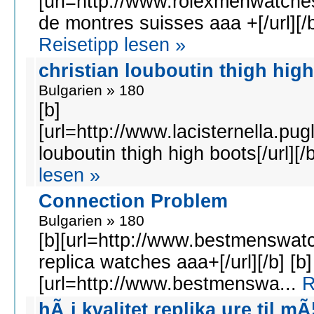
[url=http://www.rolexmenwatche
de montres suisses aaa +[/url][/b
Reisetipp lesen »
christian louboutin thigh hig
Bulgarien » 180
[b]
[url=http://www.lacisternella.pugl
louboutin thigh high boots[/url][/b
lesen »
Connection Problem
Bulgarien » 180
[b][url=http://www.bestmenswat
replica watches aaa+[/url][/b] [b]
[url=http://www.bestmenswa...
R
hÃ¸j kvalitet replika ure til m