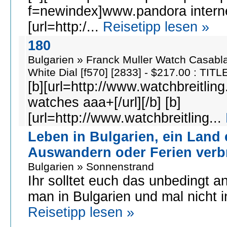
f=newindex]www.pandora internet r
[url=http:/...
Reisetipp lesen »
180
Bulgarien » Franck Muller Watch Casab
White Dial [f570] [2833] - $217.00 : TI
[b][url=http://www.watchbreitlin
watches aaa+[/url][/b] [b]
[url=http://www.watchbreitling...
Leben in Bulgarien, ein Land
Auswandern oder Ferien verb
Bulgarien » Sonnenstrand
Ihr solltet euch das unbedingt a
man in Bulgarien und mal nicht in
Reisetipp lesen »