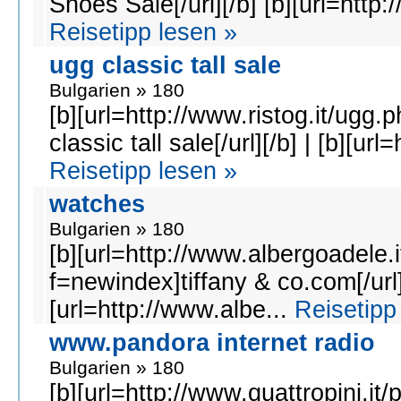
Shoes Sale[/url][/b] [b][url=http:
Reisetipp lesen »
ugg classic tall sale
Bulgarien » 180
[b][url=http://www.ristog.it/ugg
classic tall sale[/url][/b] | [b][url
Reisetipp lesen »
watches
Bulgarien » 180
[b][url=http://www.albergoadele.i
f=newindex]tiffany & co.com[/url][
[url=http://www.albe...
Reisetipp
www.pandora internet radio
Bulgarien » 180
[b][url=http://www.quattropini.it