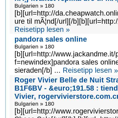
Bulgarien » 180
[b][url=http://da.cheapwatch.onlin
ure til mÃ¦nd[/url][/b][b][url=htt
Reisetipp lesen »
pandora sales online
Bulgarien » 180
[b][url=http://www.jackandme.it
f=newindex]pandora sales online[
sieraden[/b] ...
Reisetipp lesen »
Roger Vivier Belle de Nuit S
B1F6BV - &euro;191.58 : tien
Vivier, rogervivierstore.com.c
Bulgarien » 180
[b][url=http://www.rogervivierst