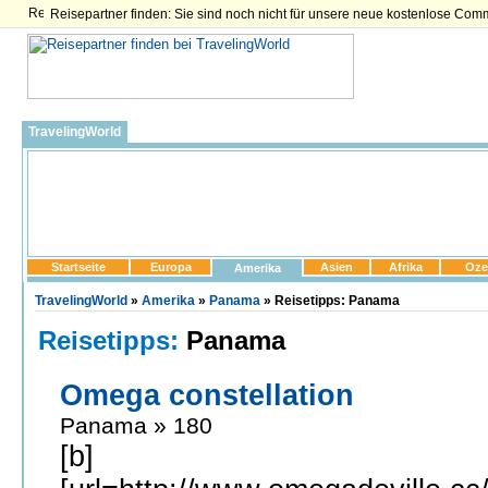
Reisepartner finden: Sie sind noch nicht für unsere neue kostenlose Com
TravelingWorld
Startseite
Europa
Asien
Afrika
Oze
Amerika
TravelingWorld
»
Amerika
»
Panama
» Reisetipps: Panama
Reisetipps:
Panama
Omega constellation
Panama » 180
[b]