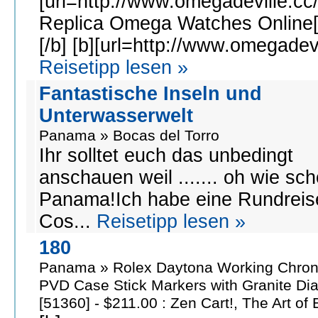
[url=http://www.omegadeville.cc
Replica Omega Watches Online[/
[/b] [b][url=http://www.omegadevi
Reisetipp lesen »
Fantastische Inseln und
Unterwasserwelt
Panama » Bocas del Torro
Ihr solltet euch das unbedingt
anschauen weil ....... oh wie sch
Panama!Ich habe eine Rundreis
Cos...
Reisetipp lesen »
180
Panama » Rolex Daytona Working Chro
PVD Case Stick Markers with Granite Dial
[51360] - $211.00 : Zen Cart!, The Art of 