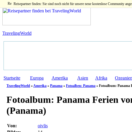
Reisepartner finden: Sie sind noch nicht für unsere neue kostenlose Community ange
TravelingWorld
Startseite
Europa
Amerika
Asien
Afrika
Ozeanie
TravelingWorld
»
Amerika
»
Panama
»
Fotoalben: Panama
» Fotoalbum: Panama Fe
Fotoalbum:
Panama Ferien vom
(Panama)
Von:
oivlis