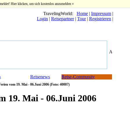
meldet! Hier klicken, um sich kostenlos anzumelden »
TravelingWorld:
Home
|
Impressum
|
Login
|
Reisepartner
|
Tour
|
Registrieren
|
n
Reisenews
Reise-Community
rien vom 19. Mai - 06.Juni 2006 (Foto: 40007)
 19. Mai - 06.Juni 2006