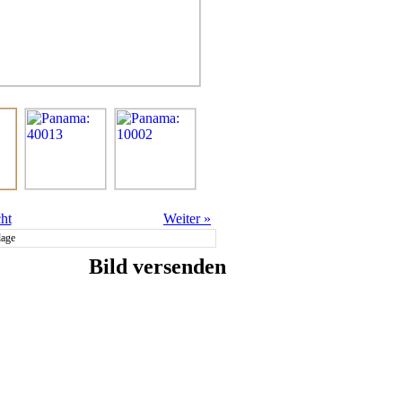
ht
Weiter
»
lage
Bild versenden