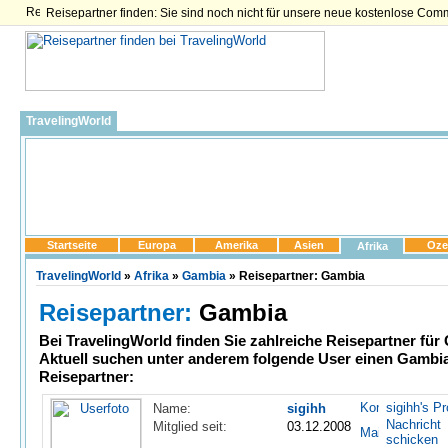
Reisepartner finden: Sie sind noch nicht für unsere neue kostenlose Com
TravelingWorld
Startseite
Europa
Amerika
Asien
Oze
Afrika
TravelingWorld
»
Afrika
»
Gambia
» Reisepartner: Gambia
Reisepartner:
Gambia
Bei TravelingWorld finden Sie zahlreiche
Reisepartner für
Aktuell suchen unter anderem folgende User einen Gambi
Reisepartner:
sigihh's Pro
Name:
sigihh
Nachricht
Mitglied seit:
03.12.2008
schicken