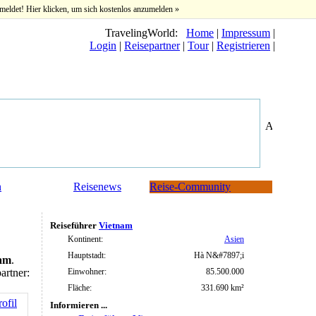
meldet! Hier klicken, um sich kostenlos anzumelden »
TravelingWorld:
Home
|
Impressum
|
Login
|
Reisepartner
|
Tour
|
Registrieren
|
n
Reisenews
Reise-Community
Reiseführer
Vietnam
Kontinent:
Asien
Hauptstadt:
Hà N&#7897;i
nam
.
Einwohner:
85.500.000
artner:
Fläche:
331.690 km²
ofil
Informieren ...