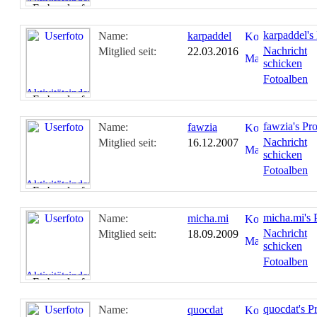
karpaddel's 
Name:
karpaddel
Nachricht
Mitglied seit:
22.03.2016
schicken
Fotoalben
fawzia's Pro
Name:
fawzia
Nachricht
Mitglied seit:
16.12.2007
schicken
Fotoalben
micha.mi's P
Name:
micha.mi
Nachricht
Mitglied seit:
18.09.2009
schicken
Fotoalben
quocdat's Pr
Name:
quocdat