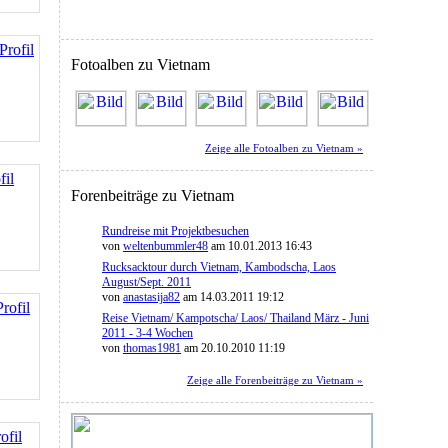
Profil
Fotoalben zu Vietnam
Zeige alle Fotoalben zu Vietnam »
fil
Forenbeiträge zu Vietnam
Rundreise mit Projektbesuchen
von
weltenbummler48
am 10.01.2013 16:43
Rucksacktour durch Vietnam, Kambodscha, Laos
August/Sept. 2011
von
anastasija82
am 14.03.2011 19:12
rofil
Reise Vietnam/ Kampotscha/ Laos/ Thailand März - Juni
2011 - 3-4 Wochen
von
thomas1981
am 20.10.2010 11:19
Zeige alle Forenbeiträge zu Vietnam »
ofil