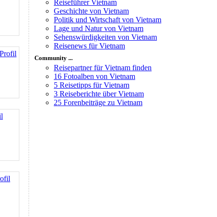
Reiseführer Vietnam
Geschichte von Vietnam
Politik und Wirtschaft von Vietnam
Lage und Natur von Vietnam
Sehenswürdigkeiten von Vietnam
Reisenews für Vietnam
Profil
Community ...
Reisepartner für Vietnam finden
16 Fotoalben von Vietnam
5 Reisetipps für Vietnam
3 Reiseberichte über Vietnam
25 Forenbeiträge zu Vietnam
il
ofil