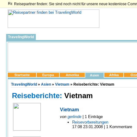
Reisepartner finden: Sie sind noch nicht für unsere neue kostenlose Com
TravelingWorld
Startseite
Europa
Amerika
Afrika
Oze
Asien
TravelingWorld
»
Asien
»
Vietnam
» Reiseberichte: Vietnam
Reiseberichte:
Vietnam
Vietnam
von
gerlinde
| 1 Einträge
Reisevorbereitungen
17:08 23.01.2008 | 1 Kommentare