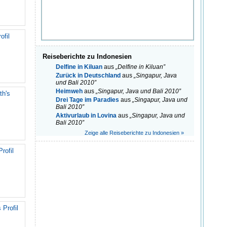
ofil
Reiseberichte zu Indonesien
Delfine in Kiluan
aus
„Delfine in Kiluan”
Zurück in Deutschland
aus
„Singapur, Java
und Bali 2010”
Heimweh
aus
„Singapur, Java und Bali 2010”
th's
Drei Tage im Paradies
aus
„Singapur, Java und
Bali 2010”
Aktivurlaub in Lovina
aus
„Singapur, Java und
Bali 2010”
Zeige alle Reiseberichte zu Indonesien »
rofil
 Profil