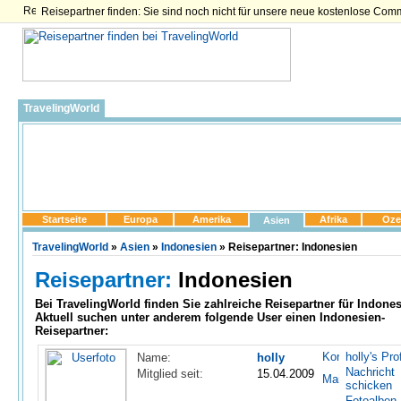
Reisepartner finden: Sie sind noch nicht für unsere neue kostenlose Com
TravelingWorld
Startseite
Europa
Amerika
Afrika
Oze
Asien
TravelingWorld
»
Asien
»
Indonesien
» Reisepartner: Indonesien
Reisepartner:
Indonesien
Bei TravelingWorld finden Sie zahlreiche
Reisepartner für Indone
Aktuell suchen unter anderem folgende User einen Indonesien-
Reisepartner:
holly's Prof
Name:
holly
Nachricht
Mitglied seit:
15.04.2009
schicken
Fotoalben