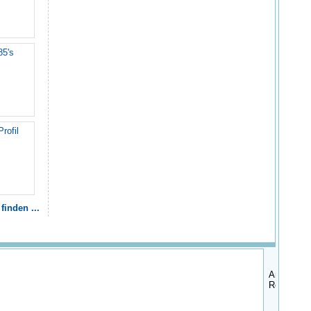
85's
Profil
finden ...