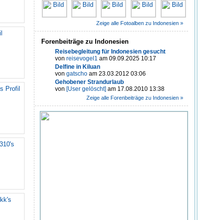
Zeige alle Fotoalben zu Indonesien »
l
Forenbeiträge zu Indonesien
Reisebegleitung für Indonesien gesucht
von
reisevogel1
am 09.09.2025 10:17
Delfine in Kiluan
von
gatscho
am 23.03.2012 03:06
Gehobener Strandurlaub
s Profil
von
[User gelöscht]
am 17.08.2010 13:38
Zeige alle Forenbeiträge zu Indonesien »
310's
kk's