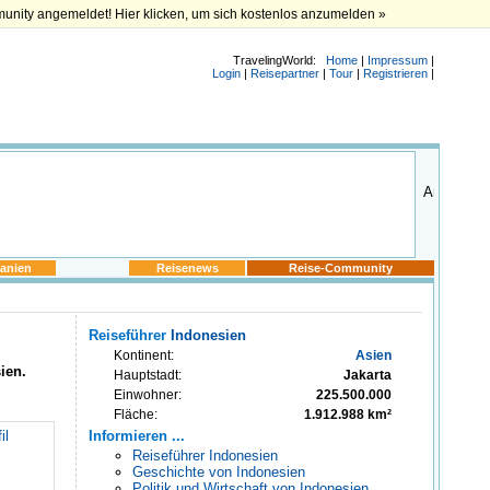
munity angemeldet! Hier klicken, um sich kostenlos anzumelden »
TravelingWorld:
Home
|
Impressum
|
Login
|
Reisepartner
|
Tour
|
Registrieren
|
anien
Reisenews
Reise-Community
Reiseführer
Indonesien
Kontinent:
Asien
sien
.
Hauptstadt:
Jakarta
Einwohner:
225.500.000
Fläche:
1.912.988 km²
il
Informieren ...
Reiseführer Indonesien
Geschichte von Indonesien
Politik und Wirtschaft von Indonesien