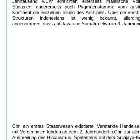
Jahrtausend v.Chr erreichten einerseits malaiische Vö
Südasien, andererseits auch Pygmäenstämme vom austr
Kontinent die einzelnen Inseln des Archipels. Über die vorchr
Strukturen Indonesiens ist wenig bekannt, allerdin
angenommen, dass auf Java und Sumatra etwa im 3. Jahrhund
Chr. ein erstes Staatswesen existierte. Verstärkte Handelsak
mit Vorderindien führten ab dem 2. Jahrhundert n.Chr. zur all
Ausbreitung des Hinduismus. Spätestens mit dem Srivijaya-K