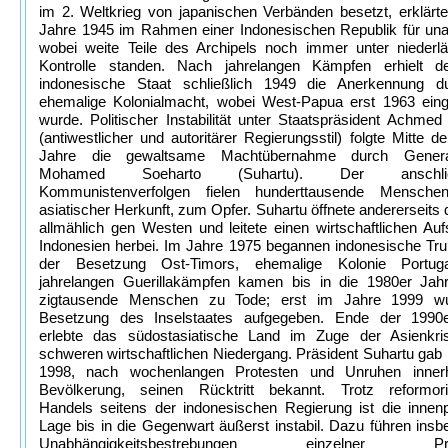
im 2. Weltkrieg von japanischen Verbänden besetzt, erklärt
Jahre 1945 im Rahmen einer Indonesischen Republik für una
wobei weite Teile des Archipels noch immer unter niederlä
Kontrolle standen. Nach jahrelangen Kämpfen erhielt d
indonesische Staat schließlich 1949 die Anerkennung d
ehemalige Kolonialmacht, wobei West-Papua erst 1963 einge
wurde. Politischer Instabilität unter Staatspräsident Achme
(antiwestlicher und autoritärer Regierungsstil) folgte Mitte d
Jahre die gewaltsame Machtübernahme durch Genera
Mohamed Soeharto (Suhartu). Der anschlie
Kommunistenverfolgen fielen hunderttausende Mensche
asiatischer Herkunft, zum Opfer. Suhartu öffnete andererseits
allmählich gen Westen und leitete einen wirtschaftlichen A
Indonesien herbei. Im Jahre 1975 begannen indonesische Tru
der Besetzung Ost-Timors, ehemalige Kolonie Portuga
jahrelangen Guerillakämpfen kamen bis in die 1980er Jahr
zigtausende Menschen zu Tode; erst im Jahre 1999 wu
Besetzung des Inselstaates aufgegeben. Ende der 1990
erlebte das südostasiatische Land im Zuge der Asienkri
schweren wirtschaftlichen Niedergang. Präsident Suhartu gab
1998, nach wochenlangen Protesten und Unruhen inner
Bevölkerung, seinen Rücktritt bekannt. Trotz reformorie
Handels seitens der indonesischen Regierung ist die innenp
Lage bis in die Gegenwart äußerst instabil. Dazu führen ins
Unabhängigkeitsbestrebungen einzelner Prov