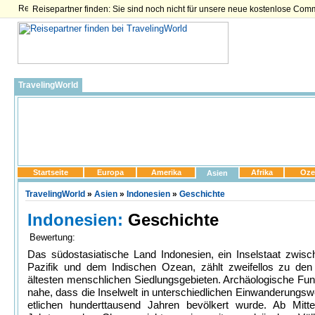
Reisepartner finden: Sie sind noch nicht für unsere neue kostenlose Com
TravelingWorld
Startseite
Europa
Amerika
Afrika
Oze
Asien
TravelingWorld
»
Asien
»
Indonesien
»
Geschichte
Indonesien:
Geschichte
Bewertung:
Das südostasiatische Land Indonesien, ein Inselstaat zwis
Pazifik und dem Indischen Ozean, zählt zweifellos zu den 
ältesten menschlichen Siedlungsgebieten. Archäologische Fu
nahe, dass die Inselwelt in unterschiedlichen Einwanderungswe
etlichen hunderttausend Jahren bevölkert wurde. Ab Mitt