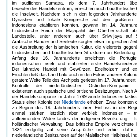
im südlichen Sumatra, ab dem 7. Jahrhundert überr
bedeutendes Handelszentrum, erreichten auch buddhistische 
die Inselwelt. Nachdem sich in den folgenden Jahrhunderten
Dynastien und lokale Königreiche auf den größeren E
Indonesiens etablieren konnten, gewann im 14. Jahrhun
hinduistische Reich der Majapahit die Oberherrschaft üb
Landesteile, unter anderem auch über Srivvijaya auf 
Arabische Händler und Seeleute sorgten etwa im gleichen Zei
die Ausbreitung der islamischen Kultur, die vielerorts gege
hinduistischen und buddhistischen Strukturen an Bedeutung
Anfang des 16. Jahrhunderts erreichten die Portugie
indonesischen Inseln und etablierten erste Handelsniederla
Der lukrative Handel mit Gewürzen, Edelhölzern und ex
Früchten ließ das Land bald auch in den Fokus anderer Kolon
geraten: Weite Teile des Archipels gerieten im 17. Jahrhundert 
Kontrolle der niederländischen Ostindien-Kompanie, 
existierten auch spanische und britische Besitzungen. Nach 
der Handelskompanie im Jahre 1799 wurde Indonesien faktisc
Status einer Kolonie der
Niederlande
erhoben. Zwar konnten di
zu Beginn des 19. Jahrhunderts ihren Einfluss in der Reg
einmal stärken, letztlich aber verblieb Indonesien – t
aufkeimenden Widerstandes der indigenen Bevölkerung – fe
holländischer Verwaltung. Das britische Empire verzichtete
1824 endgültig auf seine Ansprüche und erhielt dafür
niederländische Besitzungen auf der Malaiischen Halbinsel. In