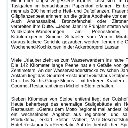
Mehr über längst vergessene Kräuter lässt sich im D
Tastgarten im benachbarten Papendorf erfahren. Er be
mehr als 200 heimische Heil- und Duftpflanzen. Frauen
Giftpflanzenbeet erinnern an die grüne Apotheke vor der
Auch Ananassalbei, Bronzefenchel oder Zitronen
verbreiten ihre Düfte. «Jedes Jahr im Frühjahr starten wi
Wildkräuter-Wanderungen am Peenestrom», e
Kräuterexpertin Simone Schaefer vom Verein Mirab
daraus leckere Gerichte gezaubert werden, lernen die G
Wochenend-Kochkursen in der Ackerbürgerei Lassan.
Viele Urlauber zieht es zum Wasserwandern ins nahe P
Die 142 Kilometer lange Peene hat ein Gefälle von g
Zentimetern. An der Wasserwanderstrecke zwischen Ja
Anklam liegt das Gourmet-Restaurant «Gutshaus Stolpe».
Drei- bis Sechs-Gänge-Menüs - mit leckeren Kräutern -
Gourmet-Restaurant einen Michelin-Stern erhalten.
Sieben Kilometer von Stolpe entfernt liegt der Gutshof
Heute beherbergt das ehemalige Stallgebäude ein H
Restaurant. «Getreu dem Motto 'regional mal anders' bi
ein wechselndes Angebot aus regionalen und sai
Produkten», erklärt Stefan Wollert, Vize-Geschäftsfü
Hotel-Restaurants «Peenetal». Auf der herbstlichen Spe