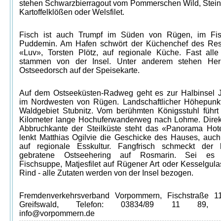
stehen Schwarzbierragout vom Pommerschen Wild, Steinp
Kartoffelklößen oder Welsfilet.
Fisch ist auch Trumpf im Süden von Rügen, im Fis
Puddemin. Am Hafen schwört der Küchenchef des Res
«Luv», Torsten Plötz, auf regionale Küche. Fast alle
stammen von der Insel. Unter anderem stehen Her
Ostseedorsch auf der Speisekarte.
Auf dem Ostseeküsten-Radweg geht es zur Halbinsel
im Nordwesten von Rügen. Landschaftlicher Höhepunkt
Waldgebiet Stubnitz. Vom berühmten Königsstuhl führt 
Kilometer lange Hochuferwanderweg nach Lohme. Direk
Abbruchkante der Steilküste steht das «Panorama Hote
lenkt Matthias Ogilvie die Geschicke des Hauses, auch 
auf regionale Esskultur. Fangfrisch schmeckt der 
gebratene Ostseehering auf Rosmarin. Sei es
Fischsuppe, Matjesfilet auf Rügener Art oder Kesselgul
Rind - alle Zutaten werden von der Insel bezogen.
Fremdenverkehrsverband Vorpommern, Fischstraße 1
Greifswald, Telefon: 03834/89 11 89, E
info@vorpommern.de