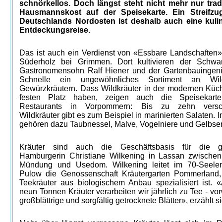
schnörkellos. Doch längst steht nicht mehr nur tradi
Hausmannskost auf der Speisekarte. Ein Streifzu
Deutschlands Nordosten ist deshalb auch eine kuli
Entdeckungsreise.
Das ist auch ein Verdienst von «Essbare Landschaften»
Süderholz bei Grimmen. Dort kultivieren der Schwa
Gastronomensohn Ralf Hiener und der Gartenbauingeni
Schnelle ein ungewöhnliches Sortiment an Wi
Gewürzkräutern. Dass Wildkräuter in der modernen Küc
festen Platz haben, zeigen auch die Speisekarte
Restaurants in Vorpommern: Bis zu zehn versc
Wildkräuter gibt es zum Beispiel in marinierten Salaten. 
gehören dazu Taubnessel, Malve, Vogelniere und Gelbsen
Kräuter sind auch die Geschäftsbasis für die ge
Hamburgerin Christiane Wilkening in Lassan zwische
Mündung und Usedom. Wilkening leitet im 70-Seelen-
Pulow die Genossenschaft Kräutergarten Pommerland,
Teekräuter aus biologischem Anbau spezialisiert ist. «
neun Tonnen Kräuter verarbeiten wir jährlich zu Tee - v
großblättrige und sorgfältig getrocknete Blätter», erzählt si