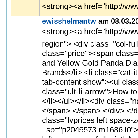
<strong><a href="http://w
ewisshelmantw
am 08.03.2
<strong><a href="http://www.shiba-tokaido.eu/newindex">breitling emergency</a></strong><br> <strong><a hr