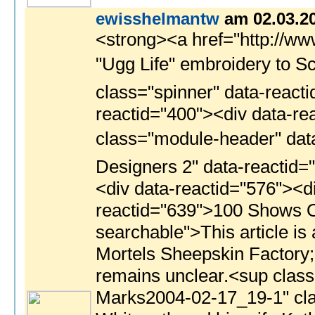
ewisshelmantw
am 02.03.2
<strong><a href="http://www.ristog.it/ugg.php?f=newindex">ugg barn</a></strong><br> <strong><a href="http