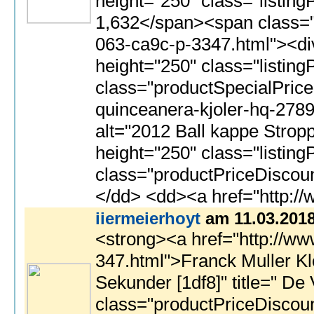
iiermeierhoyt
am 11.03.201
<strong><a href="http://www.watchlovetop.top/no/">hÃ¸y kvalitet sveitsiske kopi klokker</a></strong><br>