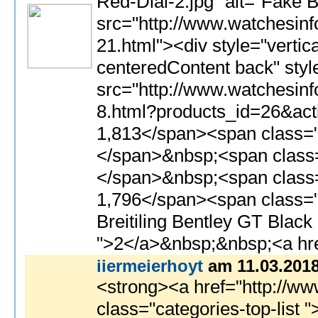
iiermeierhoyt
am 11.03.201
<strong><a href="http://www.worldwatches.cn/no/">klokker</a></strong> | <strong><a href="http://www.world