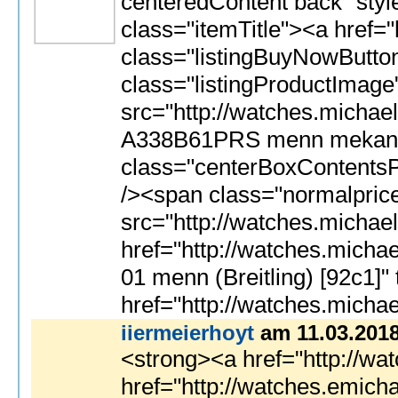
iiermeierhoyt
am 11.03.201
<strong><a href="http://watches.emichaelkorssale.cn/no/">sveitsiske Mekaniske bevegelse kopi klokker</a><