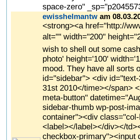
ewisshelmantw
am 08.03.2
<strong><a href="http://www.parideorfei.com/newindex">pandora free download app</a></strong><br> <strong>