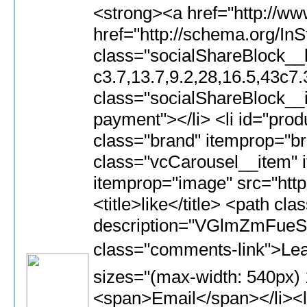
<strong><a href="http://www.designbakery.net/newindex">tiffany hearts</a></strong><br> <strong><a href="ht