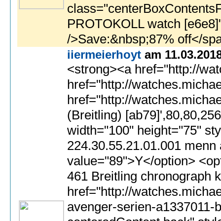
iiermeierhoyt
am 11.03.201
<strong><a href="http://watches.michaelkorswallet.cn/no/">klokker</a></strong><br> <strong><a href="http:/