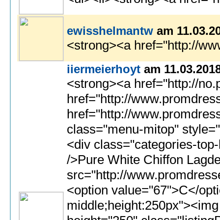
ewisshelmantw
am 11.03.2
<strong><a href="http://www
iiermeierhoyt
am 11.03.201
<strong><a href="http://no.promdresses.ac.cn/">Wedding Dress Factory Outlet</a></strong> | <strong><a h