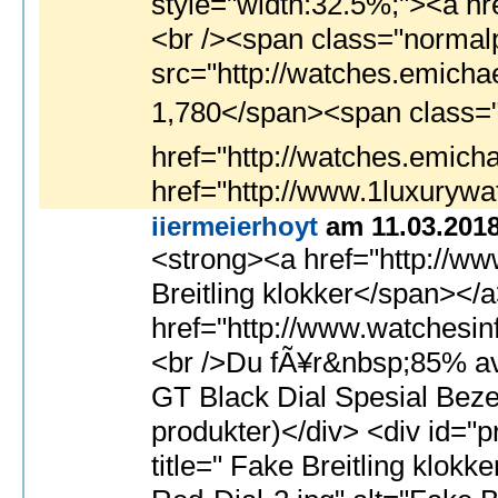
iiermeierhoyt
am 11.03.201
<strong><a href="http://www.watchesinfo.me/no/">hÃ¸y kvalitet kopi klokker for menn</a></strong> | <stron