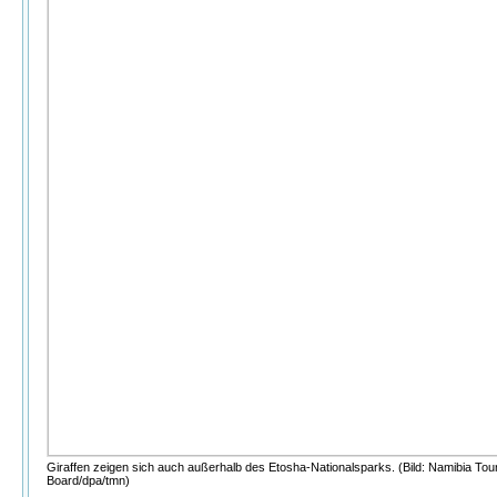
Giraffen zeigen sich auch außerhalb des Etosha-Nationalsparks. (Bild: Namibia Tou
Board/dpa/tmn)