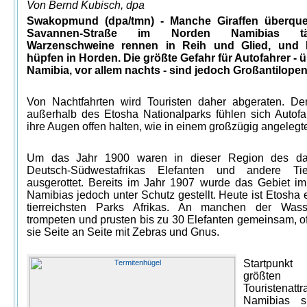
Von Bernd Kubisch, dpa
Swakopmund (dpa/tmn) - Manche Giraffen überque
Savannen-Straße im Norden Namibias tän
Warzenschweine rennen in Reih und Glied, und 
hüpfen in Horden. Die größte Gefahr für Autofahrer - üb
Namibia, vor allem nachts - sind jedoch Großantilopen
Von Nachtfahrten wird Touristen daher abgeraten. D
außerhalb des Etosha Nationalparks fühlen sich Autofah
ihre Augen offen halten, wie in einem großzügig angelegt
Um das Jahr 1900 waren in dieser Region des da
Deutsch-Südwestafrikas Elefanten und andere Tie
ausgerottet. Bereits im Jahr 1907 wurde das Gebiet i
Namibias jedoch unter Schutz gestellt. Heute ist Etosha 
tierreichsten Parks Afrikas. An manchen der Wass
trompeten und prusten bis zu 30 Elefanten gemeinsam, of
sie Seite an Seite mit Zebras und Gnus.
Startpun
größten
Touristenattr
Namibias s