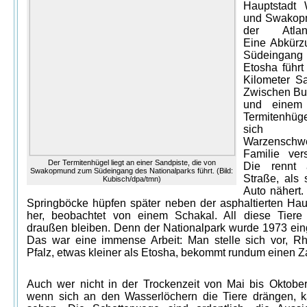
Hauptstadt 
und Swakop
der Atlanti
Eine Abkürz
Südeinga
Etosha führt
Kilometer Sa
Zwischen Bu
und einem
Termitenhü
sich 
Warzenschwe
Familie ver
Der Termitenhügel liegt an einer Sandpiste, die von
Die rennt 
Swakopmund zum Südeingang des Nationalparks führt. (Bild:
Straße, als 
Kubisch/dpa/tmn)
Auto nähert.
Springböcke hüpfen später neben der asphaltierten Hau
her, beobachtet von einem Schakal. All diese Tier
draußen bleiben. Denn der Nationalpark wurde 1973 ein
Das war eine immense Arbeit: Man stelle sich vor, Rh
Pfalz, etwas kleiner als Etosha, bekommt rundum einen Z
Auch wer nicht in der Trockenzeit von Mai bis Oktobe
wenn sich an den Wasserlöchern die Tiere drängen, k