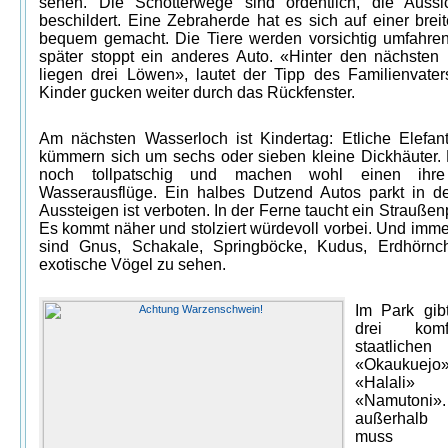
sehen. Die Schotterwege sind ordentlich, die Aussic
beschildert. Eine Zebraherde hat es sich auf einer brei
bequem gemacht. Die Tiere werden vorsichtig umfahre
später stoppt ein anderes Auto. «Hinter den nächste
liegen drei Löwen», lautet der Tipp des Familienvater
Kinder gucken weiter durch das Rückfenster.
Am nächsten Wasserloch ist Kindertag: Etliche Elefant
kümmern sich um sechs oder sieben kleine Dickhäuter. 
noch tollpatschig und machen wohl einen ihre
Wasserausflüge. Ein halbes Dutzend Autos parkt in d
Aussteigen ist verboten. In der Ferne taucht ein Straußen
Es kommt näher und stolziert würdevoll vorbei. Und imme
sind Gnus, Schakale, Springböcke, Kudus, Erdhörn
exotische Vögel zu sehen.
Im Park gib
drei komfo
staatliche
«Okaukuejo»
«Halali
«Namutoni
außerhalb n
muss