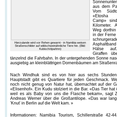
Sonnenunte
aus dem Par
Vom Südt
«Etosha 
Camp» sin
Kilometer. 
Weg dorthin
in der Ferne
schnurgerad
Hierzulande wird vor Rehen gewarnt - in Namibia weisen
Asphaltban
Straßenschilder auf wildschweinähnliche Tiere hin. (Bild:
Hälse auf
Kubisch/dpa/tmn)
Giraffen üb
tänzelnd die Fahrbahn. In der untergehenden Sonne nas
ausgiebig an kleinblättrigen Dornenbäumen am Straßenr
Nach Windhuk sind es von hier aus sechs Stunden.
Hauptstadt gibt es Quartiere für jeden Geschmack. W
noch nicht genug von Natur hat, übernachtet auf der G
«Elisenhof». Ein Kudu stolziert in die Bar. «Das Tier hat 
weil es als Baby von uns die Flasche bekam», sagt Z
Andreas Werner über die Großantilope. «Das war lang
'Knut' in Berlin auf die Welt kam. »
Informationen: Namibia Tourism, Schillerstraße 42-4