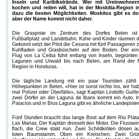
Inseln und Karibikstrände. Wer mit Ureinwohnern
kochen und reiten will, hat in der Moskitia-Region 
dazu die besten Möglichkeiten. Moskitos gibt es do
aber der Name kommt nicht daher.
Die Graspiste im Zentrum des Dorfes Belen ist
Fußballplatz und Landebahn. Kühe und Kinder räumen d
Gekonnt setzt der Pilot die Cessna mit fünf Passagieren
Kuhfladen und Grasbüscheln auf den Boden. Der ein
Flug von La Ceiba führt entlang von Inseln, begrünten
Lagunen und Urwald bis nach Belen, am Rand der M
Region in Honduras.
Die tägliche Landung mit ein paar Touristen zähl
Höhepunkten in Belen. «Hier ist sonst nichts los, wir ha
mal Polizei oder Überfälle», sagt Kapitän Lindolfo Guille
zwei Dörfer an der Laguna de Ibans kommt ein Auto. 
Palacios und in Brus Laguna gibt es ähnliche Landepiste
Fünf Stunden braucht das lange Boot auf dem Rio Plát
Las Marias. Der Kapitän drosselt den Motor. Die Flusswi
flach, die Crew stakt nun. Zwei Schildkröten dösen a
toten Baumstamm. Oben ein Kreischen: Zwei Grü