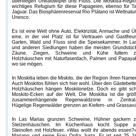
überfliegen Urwaldwipfel und Fluss. Die Moskitia-Region
wichtiges Refugium für diese Papageien, ebenso für Ta
Jaguar. Das Biosphärenreservat Rio Plátano ist Weltnatu
Unesco.
Es ist eine Welt ohne Auto, Elektrizität, Anmache und Üb
eine, in der viel Platz ist für Vertrauen und Gastfreun
Garten, Wald und Fluss sind die Speisekammer. In La
und anderen Siedlungen haben die meisten Grundstüc
Zäune. Ziegen, Schweine und Kühe futtern z
Holzhäuschen mit Naturfaserdach, Palmen und Papay
wo sie mögen.
In Moskitia leben die Miskito, die der Region ihren Nam
Auch Moskitos fühlen sich hier wohl. Über den Gästebett
Holzhäuschen hängen Moskitonetze. Doch es gibt sc
Moskito-Ecken auf der Welt. Die Moskitia ist die grö
zusammenhängende Regenwaldzone in Zentrala
Hügelige Regenwälder grenzen an Kiefern- und Grassav
In Las Marias grunzen Schweine, Hühner gackern z
Stelzenhäuschen. Im Küchenhaus kocht Suppe 
Steinofen mit Holzfeuer. «Was wollt ihr abends essen?»
Mariano und seine Frau Doña Justa. Er ist seit 25 J