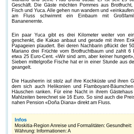
Geschäft. Die Gäste möchten Pommes aus Brotfrucht, 
Fisch und Yuca. Alle gehen nun wandern und «einkaufen
am Fluss schwimmt ein Einbaum mit Großfami
Bananenernte.
Ein paar Yuca gibt es drei Kilometer weiter von ei
geschenkt, die Kakao anbaut und gerade mit ihren En
Papageien plaudert. Bei deren Nachbarin pflückt der 50
Mariano drei Früchte vom Brotfruchtbaum und zahlt 6 
etwa 25 Euro-Cent. «Wir sind arm, aber keiner hungert»,
Sieben mittelgroße Fische hat er in einer Stunde aus d
geangelt.
Die Hausherrin ist stolz auf ihre Kochküste und ihren G
dem sich auch Helikonien und Flamboyant-Bäumchen
Häuschen ranken. Für eine Nacht in ihrem Gästehaus 
Mahlzeiten berechnet sie 16 Euro. So sind auch die Prei
nahen Pension «Doña Diana» direkt am Fluss.
Infos
Moskitia-Region Anreise und Formalitäten: Gesundheit:
Währung: Informationen: A