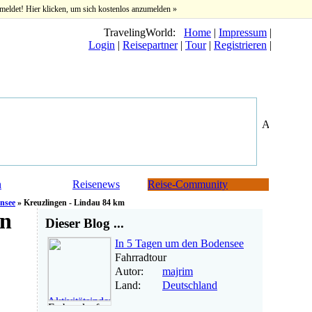
meldet! Hier klicken, um sich kostenlos anzumelden »
TravelingWorld:
Home
|
Impressum
|
Login
|
Reisepartner
|
Tour
|
Registrieren
|
n
Reisenews
Reise-Community
nsee
» Kreuzlingen - Lindau 84 km
en
Dieser Blog ...
In 5 Tagen um den Bodensee
Fahrradtour
Autor:
majrim
Land:
Deutschland