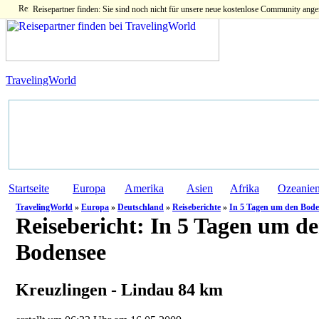
Reisepartner finden: Sie sind noch nicht für unsere neue kostenlose Community ange
TravelingWorld
Startseite
Europa
Amerika
Asien
Afrika
Ozeanie
TravelingWorld
»
Europa
»
Deutschland
»
Reiseberichte
»
In 5 Tagen um den Bode
Reisebericht:
In 5 Tagen um d
Bodensee
Kreuzlingen - Lindau 84 km