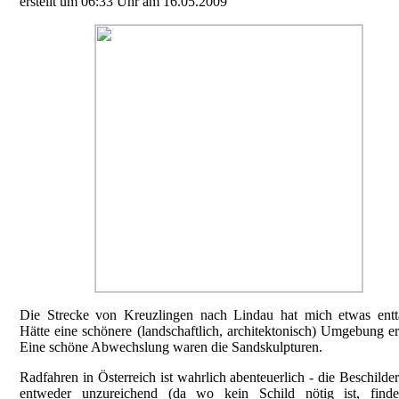
erstellt um 06:33 Uhr am 16.05.2009
Die Strecke von Kreuzlingen nach Lindau hat mich etwas entt
Hätte eine schönere (landschaftlich, architektonisch) Umgebung er
Eine schöne Abwechslung waren die Sandskulpturen.
Radfahren in Österreich ist wahrlich abenteuerlich - die Beschilder
entweder unzureichend (da wo kein Schild nötig ist, find