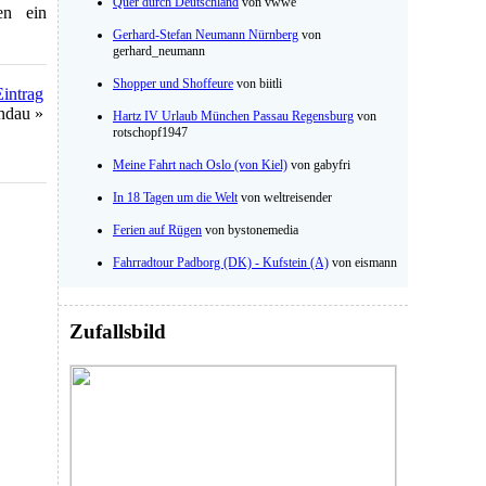
Quer durch Deutschland
von vwwe
en ein
Gerhard-Stefan Neumann Nürnberg
von
gerhard_neumann
Shopper und Shoffeure
von biitli
Eintrag
ndau »
Hartz IV Urlaub München Passau Regensburg
von
rotschopf1947
Meine Fahrt nach Oslo (von Kiel)
von gabyfri
In 18 Tagen um die Welt
von weltreisender
Ferien auf Rügen
von bystonemedia
Fahrradtour Padborg (DK) - Kufstein (A)
von eismann
Zufallsbild