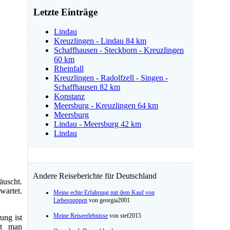
Letzte Einträge
Lindau
Kreuzlingen - Lindau 84 km
Schaffhausen - Steckborn - Kreuzlingen
60 km
Rheinfall
Kreuzlingen - Radolfzell - Singen -
Schaffhausen 82 km
Konstanz
Meersburg - Kreuzlingen 64 km
Meersburg
Lindau - Meersburg 42 km
Lindau
Andere Reiseberichte für Deutschland
äuscht.
wartet.
Meine echte Erfahrung mit dem Kauf von
Liebespuppen
von georgia2001
Meine Reiseerlebnisse
von stef2015
ung ist
et man