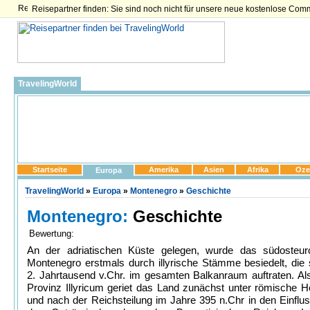
Reisepartner finden: Sie sind noch nicht für unsere neue kostenlose Com
TravelingWorld
Startseite
Amerika
Asien
Afrika
Oze
Europa
TravelingWorld
»
Europa
»
Montenegro
»
Geschichte
Montenegro:
Geschichte
Bewertung:
An der adriatischen Küste gelegen, wurde das südosteur
Montenegro erstmals durch illyrische Stämme besiedelt, die
2. Jahrtausend v.Chr. im gesamten Balkanraum auftraten. Als
Provinz Illyricum geriet das Land zunächst unter römische H
und nach der Reichsteilung im Jahre 395 n.Chr in den Einflu