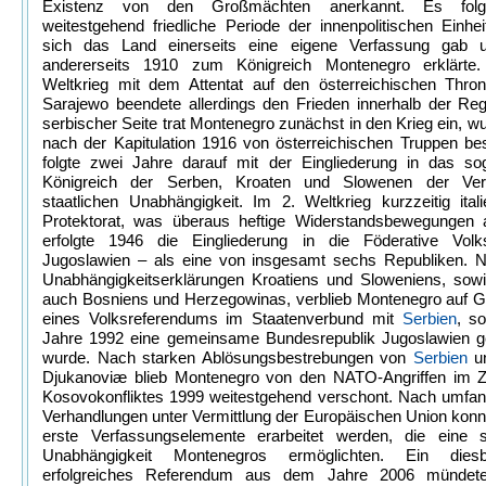
Existenz von den Großmächten anerkannt. Es folg
weitestgehend friedliche Periode der innenpolitischen Einhei
sich das Land einerseits eine eigene Verfassung gab 
andererseits 1910 zum Königreich Montenegro erklärte
Weltkrieg mit dem Attentat auf den österreichischen Thronf
Sarajewo beendete allerdings den Frieden innerhalb der Reg
serbischer Seite trat Montenegro zunächst in den Krieg ein, w
nach der Kapitulation 1916 von österreichischen Truppen be
folgte zwei Jahre darauf mit der Eingliederung in das so
Königreich der Serben, Kroaten und Slowenen der Ver
staatlichen Unabhängigkeit. Im 2. Weltkrieg kurzzeitig ital
Protektorat, was überaus heftige Widerstandsbewegungen a
erfolgte 1946 die Eingliederung in die Föderative Volks
Jugoslawien – als eine von insgesamt sechs Republiken. 
Unabhängigkeitserklärungen Kroatiens und Sloweniens, sowi
auch Bosniens und Herzegowinas, verblieb Montenegro auf G
eines Volksreferendums im Staatenverbund mit
Serbien
, s
Jahre 1992 eine gemeinsame Bundesrepublik Jugoslawien g
wurde. Nach starken Ablösungsbestrebungen von
Serbien
un
Djukanoviæ blieb Montenegro von den NATO-Angriffen im 
Kosovokonfliktes 1999 weitestgehend verschont. Nach umfan
Verhandlungen unter Vermittlung der Europäischen Union kon
erste Verfassungselemente erarbeitet werden, die eine st
Unabhängigkeit Montenegros ermöglichten. Ein diesbe
erfolgreiches Referendum aus dem Jahre 2006 mündete