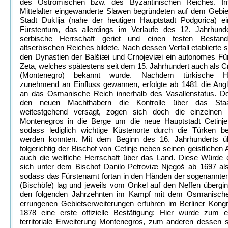
des Oströmischen bzw. des Byzantinischen Reiches. I
Mittelalter eingewanderte Slawen begründeten auf dem Gebie
Stadt Duklija (nahe der heutigen Hauptstadt Podgorica) ei
Fürstentum, das allerdings im Verlaufe des 12. Jahrhunde
serbische Herrschaft geriet und einen festen Bestand
altserbischen Reiches bildete. Nach dessen Verfall etablierte s
den Dynastien der Balšiæi und Crnojeviæi ein autonomes Fü
Zeta, welches spätestens seit dem 15. Jahrhundert auch als 
(Montenegro) bekannt wurde. Nachdem türkische He
zunehmend an Einfluss gewannen, erfolgte ab 1481 die Angl
an das Osmanische Reich innerhalb des Vasallenstatus. Do
den neuen Machthabern die Kontrolle über das Staat
weitestgehend versagt, zogen sich doch die einzelne
Montenegros in die Berge um die neue Hauptstadt Cetinje
sodass lediglich wichtige Küstenorte durch die Türken be
werden konnten. Mit dem Beginn des 16. Jahrhunderts 
folgerichtig der Bischof von Cetinje neben seinen geistlichen
auch die weltliche Herrschaft über das Land. Diese Würde e
sich unter dem Bischof Danilo Petroviæ Njegoš ab 1697 als 
sodass das Fürstenamt fortan in den Händen der sogenannten
(Bischöfe) lag und jeweils vom Onkel auf den Neffen übergin
den folgenden Jahrzehnten im Kampf mit dem Osmanisch
errungenen Gebietserweiterungen erfuhren im Berliner Kong
1878 eine erste offizielle Bestätigung: Hier wurde zum e
territoriale Erweiterung Montenegros, zum anderen dessen s