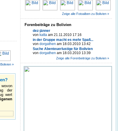
Zeige alle Fotoalben zu Bolivien »
Forenbeiträge zu Bolivien
dez-jänner
von
katta
am 21.11.2010 17:16
in der Gruppe macht es mehr Spaß...
von
dorgathen
am 18.03.2010 13:42
Suche Abenteuerlustige für Bolivien
von
dorgathen
am 18.03.2010 13:39
Zeige alle Forenbeiträge zu Bolivien »
Bolivien »
sen?
 wovon
ag der
ug wert
igenen