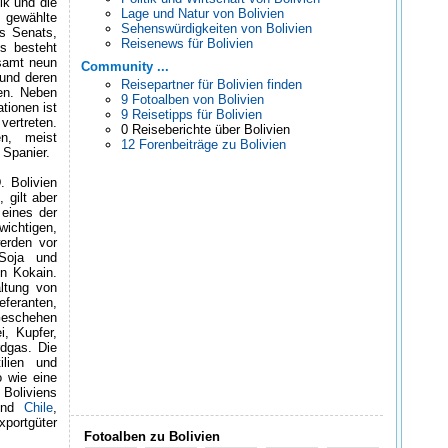
ik und die
Lage und Natur von Bolivien
gewählte
Sehenswürdigkeiten von Bolivien
s Senats,
Reisenews für Bolivien
s besteht
esamt neun
Community ...
 und deren
Reisepartner für Bolivien finden
en. Neben
9 Fotoalben von Bolivien
tionen ist
9 Reisetipps für Bolivien
vertreten.
0 Reiseberichte über Bolivien
n, meist
12 Forenbeiträge zu Bolivien
 Spanier.
. Bolivien
 gilt aber
 eines der
wichtigen,
erden vor
 Soja und
on Kokain.
ltung von
feranten,
 Geschehen
i, Kupfer,
rdgas. Die
ilien und
o wie eine
 Boliviens
nd
Chile
,
xportgüter
Fotoalben zu Bolivien