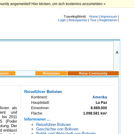
munity angemeldet! Hier klicken, um sich kostenlos anzumelden »
TravelingWorld:
Home
|
Impressum
|
Login
|
Reisepartner
|
Tour
|
Registrieren
|
anien
Reisenews
Reise-Community
Reiseführer
Bolivien
Kontinent:
Amerika
Hauptstadt:
La Paz
ivien als
Einwohner:
8.989.000
dent und
Fläche:
1.098.581 km²
l bis 2011
Informieren ...
S (Poder
Reiseführer Bolivien
utung. Der
Geschichte von Bolivien
d entlässt
Politik und Wirtschaft von Bolivien