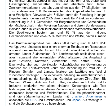
die Minister und ist darüber hinaus mit Vollmachten für die Außenpolit
Gesetzgebung ausgestattet. Das auf ebenfalls fünf Jahre 
Zweikammerparlament besteht zum einen aus den 27 Mitgliedern de
zum anderen aus 130 Repräsentanten des Abgeordnetenhauses. E
eine Wahlpflicht. Verwaltet wird Bolivien durch die Einteilung in insg
Departements, denen seit 2005 direkt gewählte Präfekten vorstehen,
Unterteilung in 311 Gemeinden mit Bürgermeistern und Gemeinderät
der Mitgliedschaft in den Vereinten Nationen und deren Sonderorganisa
Bolivien auch in etlichen lateinamerikanischen Wirtschaftsverbänden 
Die Bevölkerung besteht zu rund 65 % aus den Indigene
Hochlandindianer, und etwa 35 % Mestizen und Weiße, davon zumeist
Das Bruttoinlandsprodukt des Jahres 2004 betrug rund 10 Mrd. USD
verfügt zwar einerseits über einen enormen Reichtum an Ressourcen,
aufgrund unzureichender Infrastruktur und hoher Arbeitslosigkeit als
ärmsten Länder Südamerikas. Die Landwirtschaft stellt dabei einen 
aber insgesamt eher unrentablen Wirtschaftszweig dar. Angebaut w
allem Getreide, Kartoffeln, Zuckerrohr, Reis, Kaffee, Tabak,
Baumwolle, aber auch die illegalen Kokasträucher zur Gewinnung v
Während die Forstwirtschaft kaum von Bedeutung ist, wird die Ha
Rindern, Schafen und Lamas, letztere als Lasttiere und Woll-Lie
zunehmend wichtiger. Eine exponierte Stellung im wirtschaftlichen
nimmt allerdings der Bergbau ein: Gefördert werden Zinn, Zink, Ble
Wolfram, Wismut, Antimon, Gold, Silber, daneben auch Erdöl und E
Industrie produziert vor allem einfache Konsumgüter wie Text
Nahrungsmittel, ferner existieren Zement- und Papierfabriken ebens
chemische Industrie und Erdölraffinerien. Die Haupthandelspartner
sind die südamerikanischen Länder mit
Brasilien
,
Argentinien
u
ansonsten die
USA
und Großbritannien und
Japan
. Als wichtigste E
sind die Bergbauprodukte zu bezeichnen.