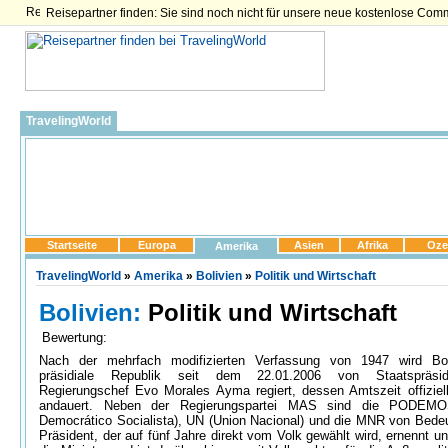
Reisepartner finden: Sie sind noch nicht für unsere neue kostenlose Com
TravelingWorld
Startseite
Europa
Asien
Afrika
Oze
Amerika
TravelingWorld
»
Amerika
»
Bolivien
»
Politik und Wirtschaft
Bolivien:
Politik und Wirtschaft
Bewertung:
Nach der mehrfach modifizierten Verfassung von 1947 wird Bol
präsidiale Republik seit dem 22.01.2006 von Staatspräsi
Regierungschef Evo Morales Ayma regiert, dessen Amtszeit offiziel
andauert. Neben der Regierungspartei MAS sind die PODEMO
Democrático Socialista), UN (Union Nacional) und die MNR von Bede
Präsident, der auf fünf Jahre direkt vom Volk gewählt wird, ernennt un