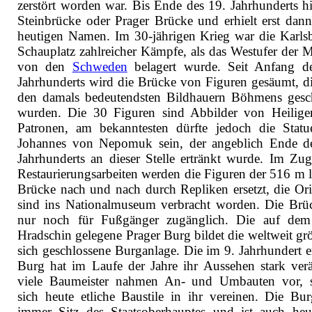
zerstört worden war. Bis Ende des 19. Jahrhunderts hi
Steinbrücke oder Prager Brücke und erhielt erst dann
heutigen Namen. Im 30-jährigen Krieg war die Karls
Schauplatz zahlreicher Kämpfe, als das Westufer der 
von den
Schweden
belagert wurde. Seit Anfang d
Jahrhunderts wird die Brücke von Figuren gesäumt, d
den damals bedeutendsten Bildhauern Böhmens gesc
wurden. Die 30 Figuren sind Abbilder von Heilig
Patronen, am bekanntesten dürfte jedoch die Stat
Johannes von Nepomuk sein, der angeblich Ende d
Jahrhunderts an dieser Stelle ertränkt wurde. Im Zu
Restaurierungsarbeiten werden die Figuren der 516 m 
Brücke nach und nach durch Repliken ersetzt, die Ori
sind ins Nationalmuseum verbracht worden. Die Brüc
nur noch für Fußgänger zugänglich. Die auf de
Hradschin gelegene Prager Burg bildet die weltweit grö
sich geschlossene Burganlage. Die im 9. Jahrhundert e
Burg hat im Laufe der Jahre ihr Aussehen stark verä
viele Baumeister nahmen An- und Umbauten vor, 
sich heute etliche Baustile in ihr vereinen. Die Bu
immer Sitz des Staatsoberhauptes und ist auch heu