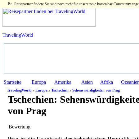
Reisepartner finden: Sie sind noch nicht für unsere neue kostenlose Community ange
TravelingWorld
Startseite
Europa
Amerika
Asien
Afrika
Ozeanie
TravelingWorld
»
Europa
»
Tschechien
»
Sehenswürdigkeiten von Prag
Tschechien:
Sehenswürdigkeit
von Prag
Bewertung:
Prag ist die Hauptstadt der tschechischen Republik. E