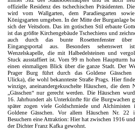
offizielle Residenz des tschechischen Präsidenten. Di
wird vom Wallgarten, dem Paradiesgarten sowi
Königsgarten umgeben. In der Mitte der Burganlage be
sich der Veitsdom. Das im gotischen Stil erbaute Gott
ist das größte Kirchengebäude Tschechiens und zeichne
auch durch das bunte Rosettenfenster übe
Eingangsportal aus. Besonders sehenswert is
Wenzelskapelle, die mit Halbedelsteinen und vergo
Stuck ausstaffiert ist. Vom 99 m hohen Hauptturm h
einen einmaligen Blick über die ganze Stadt. Der W
Prager Burg führt durch das Goldene Gässchen 
Ulicka), die wohl bekannteste Straße Prags. Hier finde
winzige, aneinandergekuschelte Häuschen, die dem
„Gässchen“ nur gerecht werden. Die Häuschen wur
16. Jahrhundert als Unterkünfte für die Burgwachen g
später zogen viele Goldschmiede und Alchimisten 
Goldene Gässchen. Vor allem Häuschen Nr. 22 i
Besuchern eine Attraktion: Hier hat zwischen 1916 un
der Dichter Franz Kafka gewohnt.