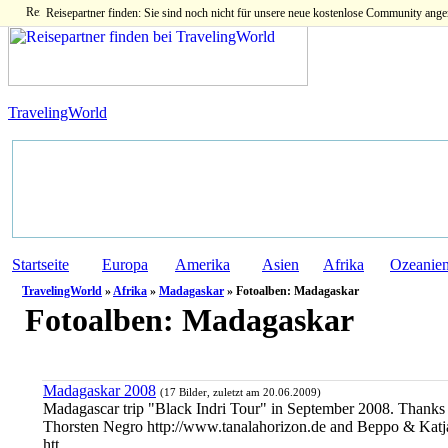
Reisepartner finden: Sie sind noch nicht für unsere neue kostenlose Community ange
TravelingWorld
Startseite
Europa
Amerika
Asien
Afrika
Ozeanie
TravelingWorld
»
Afrika
»
Madagaskar
» Fotoalben: Madagaskar
Fotoalben:
Madagaskar
Madagaskar 2008
(17 Bilder, zuletzt am 20.06.2009)
Madagascar trip "Black Indri Tour" in September 2008. Thanks 
Thorsten Negro http://www.tanalahorizon.de and Beppo & Katj
htt...