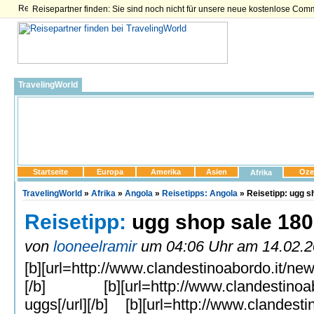
Reisepartner finden: Sie sind noch nicht für unsere neue kostenlose Com
TravelingWorld
Startseite
Europa
Amerika
Asien
Oze
Afrika
TravelingWorld
»
Afrika
»
Angola
»
Reisetipps: Angola
» Reisetipp: ugg s
Reisetipp:
ugg shop sale 180
von
looneelramir
um 04:06 Uhr am 14.02.20
[b][url=
http://www.clandestinoabordo.it/ne
[/b] [b][url=
http://www.clandestino
uggs[/url][/b] [b][url=
http://www.clandesti