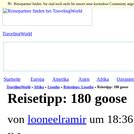
Reisepartner finden: Sie sind noch nicht für unsere neue kostenlose Community ange
TravelingWorld
Startseite
Europa
Amerika
Asien
Afrika
Ozeanie
TravelingWorld
»
Afrika
»
Lesotho
»
Reisetipps: Lesotho
» Reisetipp: 180 goose
Reisetipp:
180 goose
von
looneelramir
um 18:36 