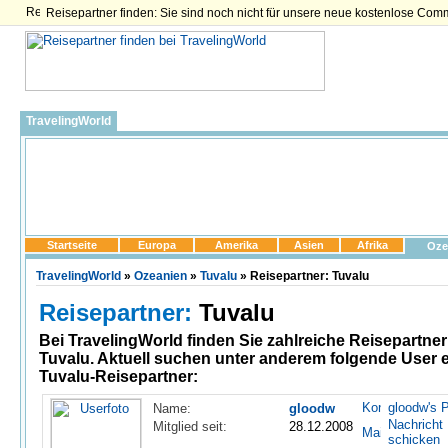
Reisepartner finden: Sie sind noch nicht für unsere neue kostenlose Com
TravelingWorld
Startseite
Europa
Amerika
Asien
Afrika
Oze
TravelingWorld
»
Ozeanien
»
Tuvalu
» Reisepartner: Tuvalu
Reisepartner:
Tuvalu
Bei TravelingWorld finden Sie zahlreiche
Reisepartner
Tuvalu
. Aktuell suchen unter anderem folgende User 
Tuvalu-Reisepartner:
gloodw's P
Name:
gloodw
Nachricht
Mitglied seit:
28.12.2008
schicken