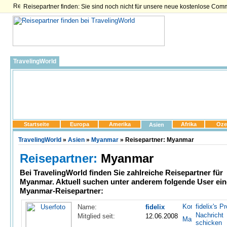
Reisepartner finden: Sie sind noch nicht für unsere neue kostenlose Com
TravelingWorld
Startseite
Europa
Amerika
Afrika
Oze
Asien
TravelingWorld
»
Asien
»
Myanmar
» Reisepartner: Myanmar
Reisepartner:
Myanmar
Bei TravelingWorld finden Sie zahlreiche
Reisepartner für
Myanmar
. Aktuell suchen unter anderem folgende User ei
Myanmar-Reisepartner:
fidelix's Pr
Name:
fidelix
Nachricht
Mitglied seit:
12.06.2008
schicken