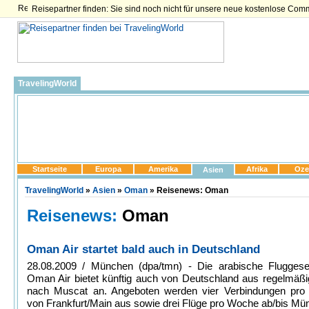
Reisepartner finden: Sie sind noch nicht für unsere neue kostenlose Com
TravelingWorld
Startseite
Europa
Amerika
Afrika
Oze
Asien
TravelingWorld
»
Asien
»
Oman
» Reisenews: Oman
Reisenews:
Oman
Oman Air startet bald auch in Deutschland
28.08.2009 / München (dpa/tmn) - Die arabische Fluggesel
Oman Air bietet künftig auch von Deutschland aus regelmäßi
nach Muscat an. Angeboten werden vier Verbindungen pr
von Frankfurt/Main aus sowie drei Flüge pro Woche ab/bis M