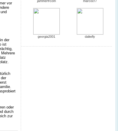
jammerfrcom
marcocr7
mer vor
ndere
 und
georgia2001
daliwfly
in der
 ist
rächtig,
. Mehrere
latz
latz.
ürlich
 der
erst
amilie.
sprobiert
hren oder
nd durch
eich zur