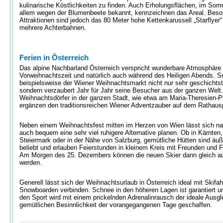
kulinarische Köstlichkeiten zu finden. Auch Erholungsflächen, im Som
allem wegen der Blumenbeete bekannt, kennzeichnen das Areal. Beso
Attraktionen sind jedoch das 80 Meter hohe Kettenkarussell „Starflyer“
mehrere Achterbahnen.
Ferien in Österreich
Das alpine Nachbarland Österreich verspricht wunderbare Atmosphäre 
Vorweihnachtszeit und natürlich auch während des Heiligen Abends. So
beispielsweise der Wiener Weihnachtsmarkt nicht nur sehr geschichtst
sondern verzaubert Jahr für Jahr seine Besucher aus der ganzen Welt
Weihnachtsdörfer in der ganzen Stadt, wie etwa am Maria-Theresien-P
ergänzen den traditionsreichen Wiener Adventzauber auf dem Rathausp
Neben einem Weihnachtsfest mitten im Herzen von Wien lässt sich nat
auch bequem eine sehr viel ruhigere Alternative planen. Ob in Kärnten,
Steiermark oder in der Nähe von Salzburg, gemütliche Hütten sind äuß
beliebt und erlauben Feierstunden in kleinem Kreis mit Freunden und F
Am Morgen des 25. Dezembers können die neuen Skier dann gleich au
werden.
Generell lässt sich der Weihnachtsurlaub in Österreich ideal mit Skifa
Snowboarden verbinden. Schnee in den höheren Lagen ist garantiert u
den Sport wird mit einem prickelnden Adrenalinrausch der ideale Ausgl
gemütlichen Besinnlichkeit der vorangegangenen Tage geschaffen.