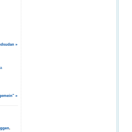
üdsudan »
pa
lgemein" »
oggen
.