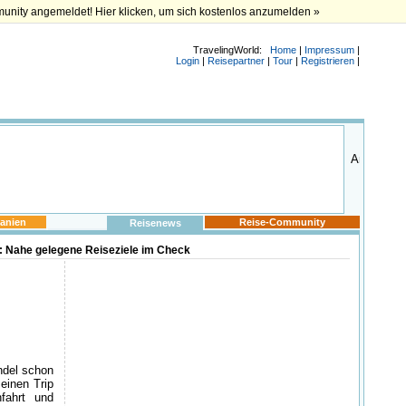
munity angemeldet! Hier klicken, um sich kostenlos anzumelden »
TravelingWorld:
Home
|
Impressum
|
Login
|
Reisepartner
|
Tour
|
Registrieren
|
anien
Reise-Community
Reisenews
: Nahe gelegene Reiseziele im Check
ndel schon
 einen Trip
nfahrt und