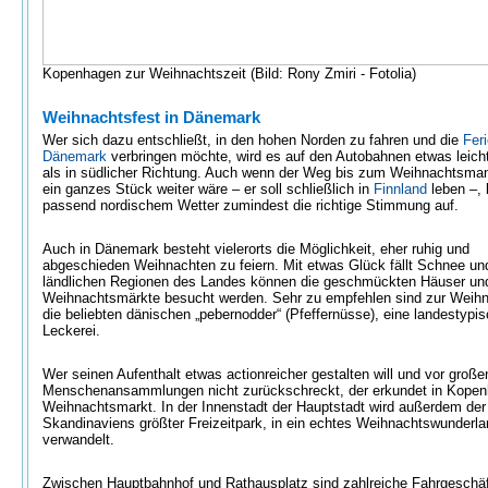
Kopenhagen zur Weihnachtszeit (Bild: Rony Zmiri - Fotolia)
Weihnachtsfest in Dänemark
Wer sich dazu entschließt, in den hohen Norden zu fahren und die
Feri
Dänemark
verbringen möchte, wird es auf den Autobahnen etwas leich
als in südlicher Richtung. Auch wenn der Weg bis zum Weihnachtsma
ein ganzes Stück weiter wäre – er soll schließlich in
Finnland
leben –,
passend nordischem Wetter zumindest die richtige Stimmung auf.
Auch in Dänemark besteht vielerorts die Möglichkeit, eher ruhig und
abgeschieden Weihnachten zu feiern. Mit etwas Glück fällt Schnee un
ländlichen Regionen des Landes können die geschmückten Häuser und
Weihnachtsmärkte besucht werden. Sehr zu empfehlen sind zur Weihn
die beliebten dänischen „pebernodder“ (Pfeffernüsse), eine landestypi
Leckerei.
Wer seinen Aufenthalt etwas actionreicher gestalten will und vor große
Menschenansammlungen nicht zurückschreckt, der erkundet in Kope
Weihnachtsmarkt. In der Innenstadt der Hauptstadt wird außerdem der 
Skandinaviens größter Freizeitpark, in ein echtes Weihnachtswunderla
verwandelt.
Zwischen Hauptbahnhof und Rathausplatz sind zahlreiche Fahrgeschä