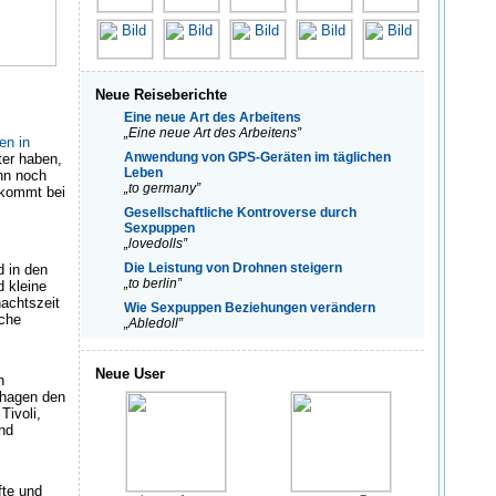
Neue Reiseberichte
Eine neue Art des Arbeitens
„Eine neue Art des Arbeitens”
en in
Anwendung von GPS-Geräten im täglichen
ter haben,
Leben
nn noch
„to germany”
 kommt bei
Gesellschaftliche Kontroverse durch
Sexpuppen
„lovedolls”
Die Leistung von Drohnen steigern
d in den
„to berlin”
 kleine
achtszeit
Wie Sexpuppen Beziehungen verändern
sche
„Abledoll”
Neue User
n
nhagen den
Tivoli,
nd
fte und