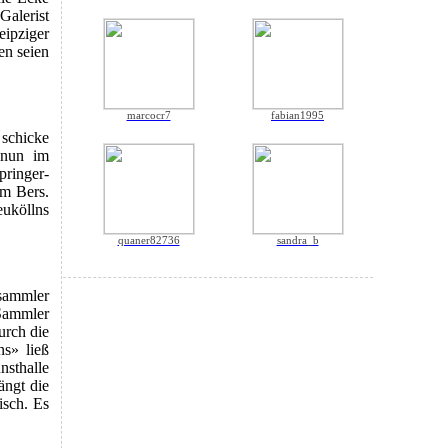
Galerist
ipziger
en seien
marcocr7
fabian1995
 schicke
 nun im
ringer-
am Bers.
uköllns
quaner82736
sandra_b
tsammler
 Sammler
urch die
s» ließ
sthalle
ängt die
isch. Es