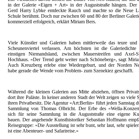
in der Galerie «Eigen + Art» in der Auguststraße hängen. Der 
Gerd Harry Lybke entdeckte Rauch und machte so die Neue Le
Schule berühmt. Doch nur zwischen 60 und 80 der Berliner Galeri
kommerziell erfolgreich, erklärt Miriam Bers.
Viele Künstler und Galerien haben mittlerweile das teure und
Scheunenviertel verlassen. Am höchsten ist die Galeriedichte
einstigen Niemandsland, zwischen Mauerstreifen und Axel-Sp
Hochhaus. «Der Trend geht weiter nach Schöneberg», sagt Miri
Auch Kreuzberg erlebe eine Wiedergeburt, und der Norden Ne
habe gerade die Wende vom Problem- zum Szenekiez geschafft.
Während die kleinen Galerien aus Mitte abziehen, öffnen Priva
dort ihre Paläste. In keiner anderen Stadt der Welt zeigen so viele
ihren Privatbesitz. Die Agentur «Art:Berlin» führt jeden Samstag d
Sammlung von Thomas Olbricht. Der Erbe des «Wella-Konzern
sich für seine Sammlung in die Auguststraße eine eigene Kun
bauen. Der angehende Kunsthistoriker Sebastian Hoffmann empf
Reisegruppe: «Die Ausstellung ist sehr bunt, sehr laut, sehr spieler
ist eine Abenteuer- und Safarireise.»