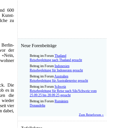
und 600
f Kunst-
lche zu
 Berlin-
Neue Forenbeiträge
vor der
 «Nein,
Beitrag im Forum
Thailand
Bewohner
Reisebegleitung nach Thailand gesucht
Beitrag im Forum
Indonesien
Reisebegleitung für Indonesien gesucht
Beitrag im Forum
Australien
Reisebegleitung für Australienreise gesucht
ick. Die
Beitrag im Forum
Schweiz
ob es in
Reisebegleitung für Reise nach Sils/Schweiz vom
ken die
25.09.25 bis 28.09.25 gesucht
 wieder
Beitrag im Forum
Rumänien
eit vier
Donaudelta
n dabei,
Zum Reiseforum »