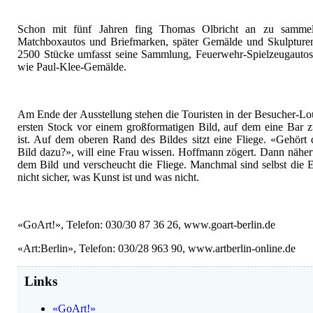
Schon mit fünf Jahren fing Thomas Olbricht an zu sammel
Matchboxautos und Briefmarken, später Gemälde und Skulpture
2500 Stücke umfasst seine Sammlung, Feuerwehr-Spielzeugautos
wie Paul-Klee-Gemälde.
Am Ende der Ausstellung stehen die Touristen in der Besucher-L
ersten Stock vor einem großformatigen Bild, auf dem eine Bar 
ist. Auf dem oberen Rand des Bildes sitzt eine Fliege. «Gehört
Bild dazu?», will eine Frau wissen. Hoffmann zögert. Dann nähert
dem Bild und verscheucht die Fliege. Manchmal sind selbst die 
nicht sicher, was Kunst ist und was nicht.
«GoArt!», Telefon: 030/30 87 36 26, www.goart-berlin.de
«Art:Berlin», Telefon: 030/28 963 90, www.artberlin-online.de
Links
«GoArt!»