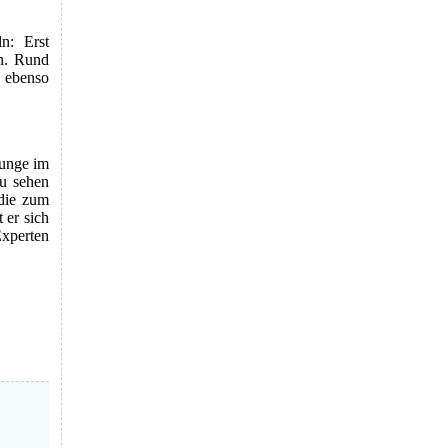
n: Erst
n. Rund
 ebenso
ounge im
zu sehen
 die zum
 er sich
Experten