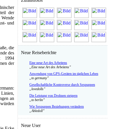
Zufallsfotos
lnischer
eil der
r Wende
ust- und
aße, die
Neue Reiseberichte
Ende des
it 1994
men der
Eine neue Art des Arbeitens
„Eine neue Art des Arbeitens”
Anwendung von GPS-Geräten im täglichen Leben
„to germany”
Gesellschaftliche Kontroverse durch Sexpuppen
rmann:
„lovedolls”
 Linien,
Die Leistung von Drohnen steigern
ngen an
„to berlin”
 würden
Wie Sexpuppen Beziehungen verändern
„Abledoll”
Neue User
die Ecke