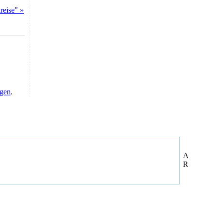
reise" »
ggen
.