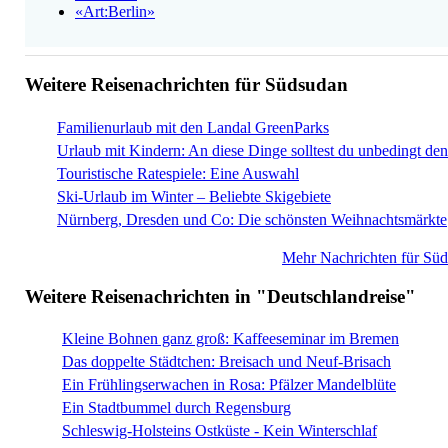
«Art:Berlin»
Weitere Reisenachrichten für Südsudan
Familienurlaub mit den Landal GreenParks
Urlaub mit Kindern: An diese Dinge solltest du unbedingt de
Touristische Ratespiele: Eine Auswahl
Ski-Urlaub im Winter – Beliebte Skigebiete
Nürnberg, Dresden und Co: Die schönsten Weihnachtsmärkte
Mehr Nachrichten für Sü
Weitere Reisenachrichten in "Deutschlandreise"
Kleine Bohnen ganz groß: Kaffeeseminar im Bremen
Das doppelte Städtchen: Breisach und Neuf-Brisach
Ein Frühlingserwachen in Rosa: Pfälzer Mandelblüte
Ein Stadtbummel durch Regensburg
Schleswig-Holsteins Ostküste - Kein Winterschlaf