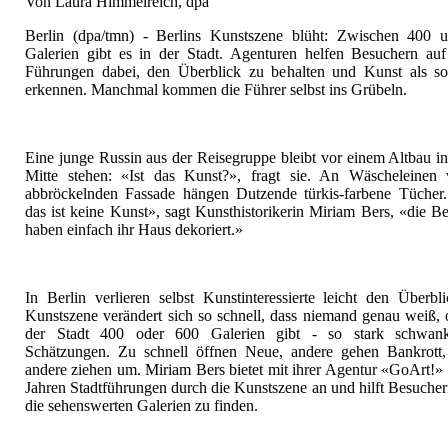
Von Laura Himmelreich, dpa
Berlin (dpa/tmn) - Berlins Kunstszene blüht: Zwischen 400 
Galerien gibt es in der Stadt. Agenturen helfen Besuchern au
Führungen dabei, den Überblick zu behalten und Kunst als so
erkennen. Manchmal kommen die Führer selbst ins Grübeln.
Eine junge Russin aus der Reisegruppe bleibt vor einem Altbau in
Mitte stehen: «Ist das Kunst?», fragt sie. An Wäscheleinen 
abbröckelnden Fassade hängen Dutzende türkis-farbene Tücher.
das ist keine Kunst», sagt Kunsthistorikerin Miriam Bers, «die 
haben einfach ihr Haus dekoriert.»
In Berlin verlieren selbst Kunstinteressierte leicht den Überbl
Kunstszene verändert sich so schnell, dass niemand genau weiß, 
der Stadt 400 oder 600 Galerien gibt - so stark schwan
Schätzungen. Zu schnell öffnen Neue, andere gehen Bankrott,
andere ziehen um. Miriam Bers bietet mit ihrer Agentur «GoArt!» s
Jahren Stadtführungen durch die Kunstszene an und hilft Besucher
die sehenswerten Galerien zu finden.