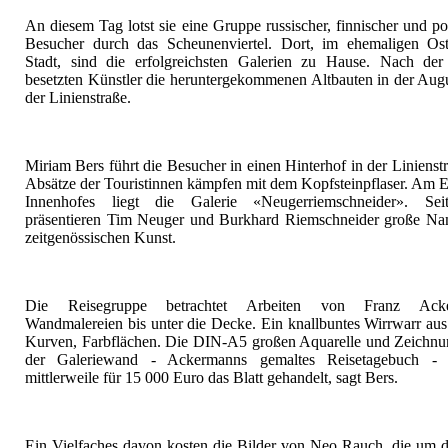
An diesem Tag lotst sie eine Gruppe russischer, finnischer und po
Besucher durch das Scheunenviertel. Dort, im ehemaligen Ostt
Stadt, sind die erfolgreichsten Galerien zu Hause. Nach de
besetzten Künstler die heruntergekommenen Altbauten in der Aug
der Linienstraße.
Miriam Bers führt die Besucher in einen Hinterhof in der Linienstr
Absätze der Touristinnen kämpfen mit dem Kopfsteinpflaser. Am 
Innenhofes liegt die Galerie «Neugerriemschneider». Se
präsentieren Tim Neuger und Burkhard Riemschneider große Na
zeitgenössischen Kunst.
Die Reisegruppe betrachtet Arbeiten von Franz Acke
Wandmalereien bis unter die Decke. Ein knallbuntes Wirrwarr aus
Kurven, Farbflächen. Die DIN-A5 großen Aquarelle und Zeichnu
der Galeriewand - Ackermanns gemaltes Reisetagebuch -
mittlerweile für 15 000 Euro das Blatt gehandelt, sagt Bers.
Ein Vielfaches davon kosten die Bilder von Neo Rauch, die um 