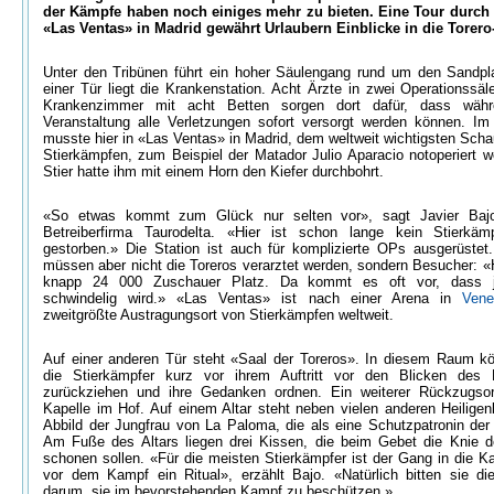
der Kämpfe haben noch einiges mehr zu bieten. Eine Tour durch 
«Las Ventas» in Madrid gewährt Urlaubern Einblicke in die Torero
Unter den Tribünen führt ein hoher Säulengang rund um den Sandpla
einer Tür liegt die Krankenstation. Acht Ärzte in zwei Operationssäl
Krankenzimmer mit acht Betten sorgen dort dafür, dass währ
Veranstaltung alle Verletzungen sofort versorgt werden können. I
musste hier in «Las Ventas» in Madrid, dem weltweit wichtigsten Scha
Stierkämpfen, zum Beispiel der Matador Julio Aparacio notoperiert w
Stier hatte ihm mit einem Horn den Kiefer durchbohrt.
«So etwas kommt zum Glück nur selten vor», sagt Javier Baj
Betreiberfirma Taurodelta. «Hier ist schon lange kein Stierkäm
gestorben.» Die Station ist auch für komplizierte OPs ausgerüstet
müssen aber nicht die Toreros verarztet werden, sondern Besucher: «
knapp 24 000 Zuschauer Platz. Da kommt es oft vor, dass
schwindelig wird.» «Las Ventas» ist nach einer Arena in
Vene
zweitgrößte Austragungsort von Stierkämpfen weltweit.
Auf einer anderen Tür steht «Saal der Toreros». In diesem Raum k
die Stierkämpfer kurz vor ihrem Auftritt vor den Blicken des 
zurückziehen und ihre Gedanken ordnen. Ein weiterer Rückzugsor
Kapelle im Hof. Auf einem Altar steht neben vielen anderen Heiligenb
Abbild der Jungfrau von La Paloma, die als eine Schutzpatronin der S
Am Fuße des Altars liegen drei Kissen, die beim Gebet die Knie d
schonen sollen. «Für die meisten Stierkämpfer ist der Gang in die Ka
vor dem Kampf ein Ritual», erzählt Bajo. «Natürlich bitten sie di
darum, sie im bevorstehenden Kampf zu beschützen.»