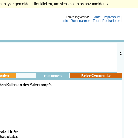
munity angemeldet! Hier klicken, um sich kostenlos anzumelden »
TravelingWorld:
Home
|
Impressum
|
Login
|
Reisepartner
|
Tour
|
Registrieren
|
anien
Reise-Community
Reisenews
 den Kulissen des Stierkampfs
nde Hufe:
chauplätze