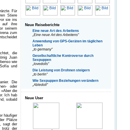
ärzte. Für
en Stiere
or sie ins
 auf ihre
Neue Reiseberichte
vor seinem
Eine neue Art des Arbeitens
 Arena zum
„Eine neue Art des Arbeitens”
ntscheidet
Anwendung von GPS-Geräten im täglichen
Leben
„to germany”
chtet, die
Gesellschaftliche Kontroverse durch
önig Juan
Sexpuppen
ebenso wie
„lovedolls”
 Sofía und
Die Leistung von Drohnen steigern
„to berlin”
Wie Sexpuppen Beziehungen verändern
nier. Die
„Abledoll”
nen- oder
 «Aber die
r. Ich hab
Neue User
nd, sobald
er häufiger
der Plätze
, sagt der
trotz der