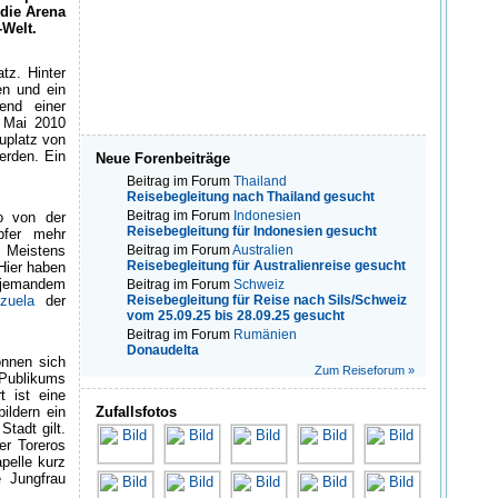
die Arena
-Welt.
tz. Hinter
en und ein
end einer
m Mai 2010
uplatz von
erden. Ein
Neue Forenbeiträge
Beitrag im Forum
Thailand
Reisebegleitung nach Thailand gesucht
Beitrag im Forum
Indonesien
o von der
Reisebegleitung für Indonesien gesucht
pfer mehr
. Meistens
Beitrag im Forum
Australien
Reisebegleitung für Australienreise gesucht
Hier haben
 jemandem
Beitrag im Forum
Schweiz
zuela
der
Reisebegleitung für Reise nach Sils/Schweiz
vom 25.09.25 bis 28.09.25 gesucht
Beitrag im Forum
Rumänien
Donaudelta
önnen sich
Zum Reiseforum »
Publikums
t ist eine
ildern ein
Zufallsfotos
tadt gilt.
er Toreros
pelle kurz
e Jungfrau