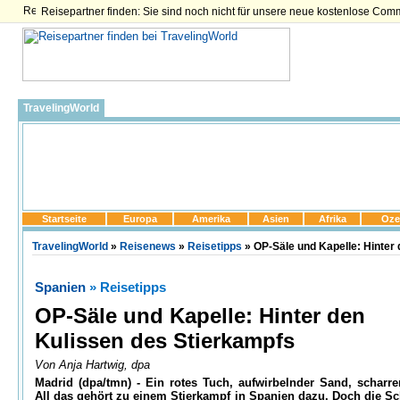
Reisepartner finden: Sie sind noch nicht für unsere neue kostenlose Com
TravelingWorld
Startseite
Europa
Amerika
Asien
Afrika
Oze
TravelingWorld
»
Reisenews
»
Reisetipps
» OP-Säle und Kapelle: Hinter
Spanien
» Reisetipps
OP-Säle und Kapelle: Hinter den
Kulissen des Stierkampfs
Von Anja Hartwig, dpa
Madrid (dpa/tmn) - Ein rotes Tuch, aufwirbelnder Sand, scharre
All das gehört zu einem Stierkampf in Spanien dazu. Doch die S