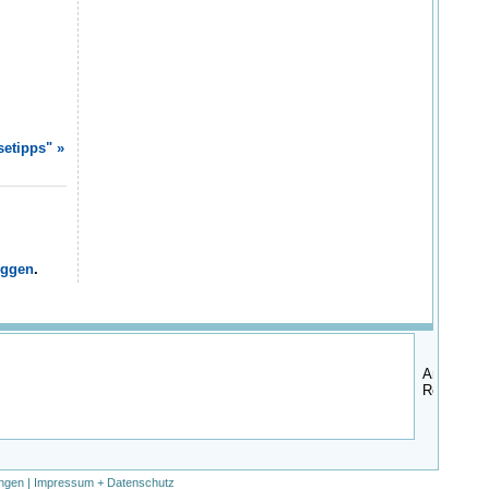
setipps" »
oggen
.
ngen
|
Impressum + Datenschutz