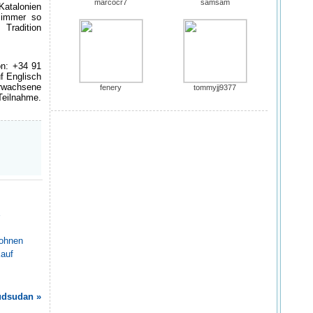
marcocr7
samsam
Katalonien
 immer so
Tradition
on: +34 91
f Englisch
rwachsene
fenery
tommyjj9377
 Teilnahme.
wohnen
Kauf
üdsudan »