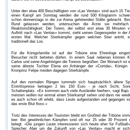
Unter den etwa 400 Beschäftigten von «Las Ventas» sind auch 15 Tier
einen Kampf am Sonntag werden die rund 500 Kilogramm schwer
schon donnerstags in die zur Arena gehörenden Ställe gebracht. Bev
Rund gelassen werden, untersuchen die Ärzte sie mehrfach
Reaktionsfähigkeit. Der Torero, der selbst erst etwa 30 Minuten 
Auftritt nach «Las Ventas» kommt, sieht seinen Gegenspieler in der
ersten Mal. Welcher Stierkämpfer gegen welchen Stier antritt, e
traditionell das Los.
Für die Königsfamilie ist auf der Tribüne eine Ehrenloge eingeri
Besucher nicht betreten dürfen. In einem Saal nebenan können K
Carlos und seine Angehörigen die Toreros begrüßen. Der Monarch ist 
seine älteste Tochter Elena ein Anhänger der «Corrida», Königin
Kronprinz Felipe meiden dagegen Stierkämpfe.
Auf den normalen Rängen tummeln sich hauptsächlich ältere Spa
Eintrittspreise betragen 2 bis 150 Euro - je nach Sicht, Son
Schattenplatz. «Es kommen auch viele Ausländer hierher», sagt Bajo.
meisten wollen nur einmal einen Stierkampf sehen und dann nie wiede
es auch schon oft erlebt, dass Leute aufgestanden und gegangen si
das erste Blut floss.»
Trotz des Interesses der Touristen bleibt ein Großteil der Tribüne imm
leer. Bei gewöhnlichen Kämpfen sind oft nur 25 oder 30 Prozent 
belegt. «Die jungen Leute interessieren sich heute eher für Fußball»
Sprecher. Aber um die Zukunft von «Las Ventas» macht er sich 