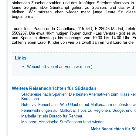
sinkenden Zuschauerzahlen und des künftigen Stierkampfverbots in 
keine Sorgen: «Der Stierkampf gehört zu Spanien, und das wird
bleiben. Wir müssen eben wieder mehr junge Leute für diese 
begeistern.»
Tauro Tour, Paseo de la Castellana, 115 4ºD, E-28046 Madrid, Telef
5569237. Die etwa 40-minütigen Touren durch «Las Ventas» gibt es au
und Spanisch dienstags bis sonntags von 10.00 bis 14.00 Uhr. E
zahlen sieben Euro, Kinder von vier bis zwölf Jahren fünf Euro für die
Links
Webauftritt von «Las Ventas» (span.)
Weitere Reisenachrichten für Südsudan
Städtereise nach Spanien: Die besten Alternativen zum Klassiker
Barcelona
Hotel vs. Ferienhaus: Wie Urlauber auf Mallorca am schönsten 
Ferienwohnungen auf Mallorca: Tipps zu Regionen, Budget und 
Marbella ist ein Dorado für Rentner
Mallorca: Historische Straßenbahn fährt wieder
Mehr Nachrichten für S