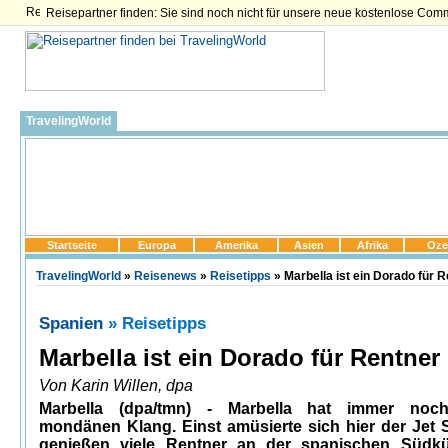
Reisepartner finden: Sie sind noch nicht für unsere neue kostenlose Com
TravelingWorld
Startseite
Europa
Amerika
Asien
Afrika
Oze
TravelingWorld
»
Reisenews
»
Reisetipps
» Marbella ist ein Dorado für 
Spanien
» Reisetipps
Marbella ist ein Dorado für Rentner
Von Karin Willen, dpa
Marbella (dpa/tmn) - Marbella hat immer noc
mondänen Klang. Einst amüsierte sich hier der Jet Se
genießen viele Rentner an der spanischen Südkü