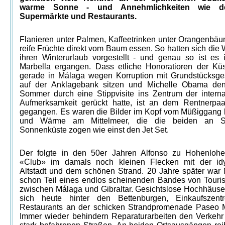
warme Sonne - und Annehmlichkeiten wie de
Supermärkte und Restaurants.
Flanieren unter Palmen, Kaffeetrinken unter Orangenbä
reife Früchte direkt vom Baum essen. So hatten sich die
ihren Winterurlaub vorgestellt - und genau so ist es 
Marbella ergangen. Dass etliche Honoratioren der Küs
gerade in Málaga wegen Korruption mit Grundstücksge
auf der Anklagebank sitzen und Michelle Obama de
Sommer durch eine Stippvisite ins Zentrum der interna
Aufmerksamkeit gerückt hatte, ist an dem Rentnerpaa
gegangen. Es waren die Bilder im Kopf vom Müßiggang b
und Wärme am Mittelmeer, die die beiden an S
Sonnenküste zogen wie einst den Jet Set.
Der folgte in den 50er Jahren Alfonso zu Hohenloh
«Club» im damals noch kleinen Flecken mit der idy
Altstadt und dem schönen Strand. 20 Jahre später war 
schon Teil eines endlos scheinenden Bandes von Touris
zwischen Málaga und Gibraltar. Gesichtslose Hochhäuse
sich heute hinter den Bettenburgen, Einkaufszent
Restaurants an der schicken Strandpromenade Paseo M
Immer wieder behindern Reparaturarbeiten den Verkehr