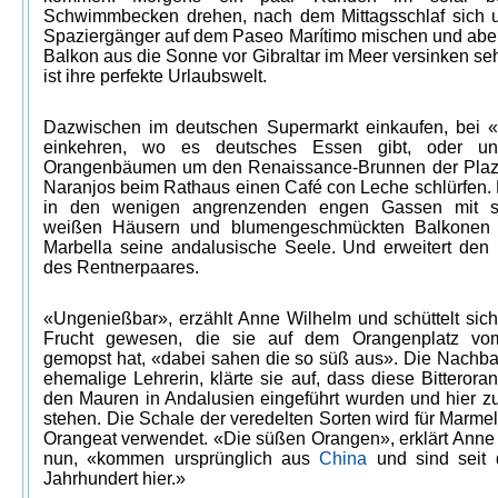
Schwimmbecken drehen, nach dem Mittagsschlaf sich u
Spaziergänger auf dem Paseo Marítimo mischen und ab
Balkon aus die Sonne vor Gibraltar im Meer versinken se
ist ihre perfekte Urlaubswelt.
Dazwischen im deutschen Supermarkt einkaufen, bei «
einkehren, wo es deutsches Essen gibt, oder un
Orangenbäumen um den Renaissance-Brunnen der Plaz
Naranjos beim Rathaus einen Café con Leche schlürfen. 
in den wenigen angrenzenden engen Gassen mit st
weißen Häusern und blumengeschmückten Balkonen 
Marbella seine andalusische Seele. Und erweitert den 
des Rentnerpaares.
«Ungenießbar», erzählt Anne Wilhelm und schüttelt sich,
Frucht gewesen, die sie auf dem Orangenplatz v
gemopst hat, «dabei sahen die so süß aus». Die Nachbar
ehemalige Lehrerin, klärte sie auf, dass diese Bitteror
den Mauren in Andalusien eingeführt wurden und hier zu
stehen. Die Schale der veredelten Sorten wird für Marme
Orangeat verwendet. «Die süßen Orangen», erklärt Anne
nun, «kommen ursprünglich aus
China
und sind seit
Jahrhundert hier.»