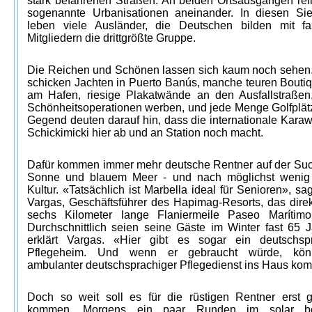
stark befahrenen Straßen. An beiden Ortsausgängen rei
sogenannte Urbanisationen aneinander. In diesen Si
leben viele Ausländer, die Deutschen bilden mit f
Mitgliedern die drittgrößte Gruppe.
Die Reichen und Schönen lassen sich kaum noch sehen.
schicken Jachten in Puerto Banús, manche teuren Boutiq
am Hafen, riesige Plakatwände an den Ausfallstraßen,
Schönheitsoperationen werben, und jede Menge Golfplätz
Gegend deuten darauf hin, dass die internationale Kara
Schickimicki hier ab und an Station noch macht.
Dafür kommen immer mehr deutsche Rentner auf der Su
Sonne und blauem Meer - und nach möglichst wenig
Kultur. «Tatsächlich ist Marbella ideal für Senioren», sa
Vargas, Geschäftsführer des Hapimag-Resorts, das direk
sechs Kilometer lange Flaniermeile Paseo Marítimo
Durchschnittlich seien seine Gäste im Winter fast 65 Ja
erklärt Vargas. «Hier gibt es sogar ein deutschsp
Pflegeheim. Und wenn er gebraucht würde, kön
ambulanter deutschsprachiger Pflegedienst ins Haus ko
Doch so weit soll es für die rüstigen Rentner erst g
kommen. Morgens ein paar Runden im solar be