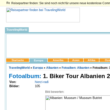
Reisepartner finden: Sie sind noch nicht für unsere neue kostenlose Com
TravelingWorld
Startseite
Amerika
Asien
Afrika
Oze
Europa
TravelingWorld
»
Europa
»
Albanien
»
Fotoalben: Albanien
» Fotoalbum: 1
Fotoalbum:
1. Biker Tour Albanien 
Von:
hierzi-radi
Bilder:
105
Bild bewerten: