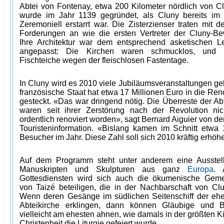
Abtei von Fontenay, etwa 200 Kilometer nördlich von Cl
wurde im Jahr 1139 gegründet, als Cluny bereits im
Zeremoniell erstarrt war. Die Zisterzienser traten mit 
Forderungen an wie die ersten Vertreter der Cluny-B
Ihre Architektur war dem entsprechend asketischen Le
angepasst: Die Kirchen waren schmucklos, und
Fischteiche wegen der fleischlosen Fastentage.
In Cluny wird es 2010 viele Jubiläumsveranstaltungen ge
französische Staat hat etwa 17 Millionen Euro in die Re
gesteckt. «Das war dringend nötig. Die Überreste der Ab
waren seit ihrer Zerstörung nach der Revolution ni
ordentlich renoviert worden», sagt Bernard Aiguier von de
Touristeninformation. «Bislang kamen im Schnitt etwa
Besucher im Jahr. Diese Zahl soll sich 2010 kräftig erhöh
Auf dem Programm steht unter anderem eine Ausstel
Manuskripten und Skulpturen aus ganz
Europa
. 
Gottesdiensten wird sich auch die ökumenische Geme
von Taizé beteiligen, die in der Nachbarschaft von Clun
Wenn deren Gesänge im südlichen Seitenschiff der eh
Abteikirche erklingen, dann können Gläubige und 
vielleicht am ehesten ahnen, wie damals in der größten K
Christenheit die Liturgie gefeiert wurde.