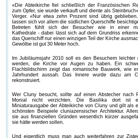
«Die Abteikirche fiel schließlich der Französischen Re
zum Opfer, sie wurde verkauft und diente als Steinbruch»
Verger. «Nur etwa zehn Prozent sind übrig geblieben
lassen sich vor allem die südlichen Querschiffe besichti
Betreten fühlt sich der Besucher wie in einer mä
Kathedrale - dabei lässt sich auf dem Grundriss erkenn
das Querschiff nur einen winzigen Teil der Kirche ausma
Gewölbe ist gut 30 Meter hoch.
Im Jubiläumsjahr 2010 soll es den Besuchern leichter
werden, die Kirche vor Augen zu haben. Ein schwe
Flachbildschirm zeigt das romanische Bauwerk, wie e
Jahrhundert aussah. Das Innere wurde dazu am C
rekonstruiert.
Wer Cluny besucht, sollte auf einen Abstecher nach P
Monial nicht verzichten. Die Basilika dort ist e
Miniaturausgabe der Abteikirche von Cluny und gilt als 
schönsten Beispiele cluniazensischer Architektur. Aller
sie aus finanziellen Gründen wesentlich kürzer ausgefal
sie hätte werden sollen.
Und eigentlich muss man auch weiterfahren zur Zister