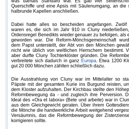
was damals Standard war. Es gab vier Seitenschif
Querschiffe und eine Apsis mit Säulenumgang, an die s
halbrunde Kapellen anschließen.
Dabei hatte alles so bescheiden angefangen. Zwöl
waren es, die sich im Jahr 910 in Cluny niederließen
Ordensregel Benedikts wieder genauer zu befolgen, als e
geworden war. Die Reform-Mönchsgemeinschaft wurd
dem Papst unterstellt, der Abt von den Mönchen gewäh
nicht wie üblich von weltlichen Herrschern bestimmt. V
aber durfte Cluny Tochterklöster gründen. Die Reform
verbreitete sich dadurch in ganz
Europa
. Etwa 1200 Klö
gut 20 000 Mönchen zählten schließlich dazu.
Die Ausstrahlung von Cluny war im Mittelalter so sta
Päpste mit der gesamten Kurie ins Burgund reisten, um
dem Kloster aufzuhalten. Der Kirchbau stellte den Höhep
Reformbewegung da - und zugleich ihre Perversion. 
Ideal des «Ora et labora» (Bete und arbeite) war in Clu
aus dem Gleichgewicht geraten. Über ihrem Gottesdiens
die Mönche die handwerkliche Arbeit weitgehend vergess
Versäumnis, das die Reformbewegung der Zisterziense
korrigieren sollte.