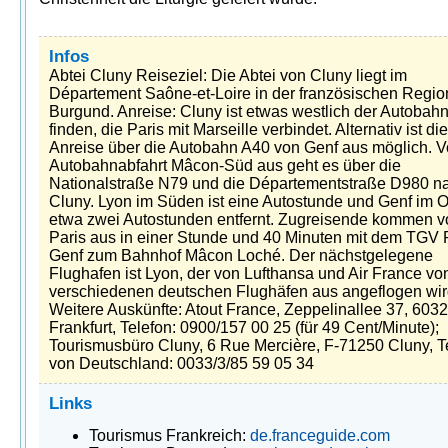
Infos
Abtei Cluny Reiseziel: Die Abtei von Cluny liegt im
Département Saône-et-Loire in der französischen Regio
Burgund. Anreise: Cluny ist etwas westlich der Autobah
finden, die Paris mit Marseille verbindet. Alternativ ist die
Anreise über die Autobahn A40 von Genf aus möglich. V
Autobahnabfahrt Mâcon-Süd aus geht es über die
Nationalstraße N79 und die Départementstraße D980 n
Cluny. Lyon im Süden ist eine Autostunde und Genf im 
etwa zwei Autostunden entfernt. Zugreisende kommen v
Paris aus in einer Stunde und 40 Minuten mit dem TGV 
Genf zum Bahnhof Mâcon Loché. Der nächstgelegene
Flughafen ist Lyon, der von Lufthansa und Air France vo
verschiedenen deutschen Flughäfen aus angeflogen wir
Weitere Auskünfte: Atout France, Zeppelinallee 37, 603
Frankfurt, Telefon: 0900/157 00 25 (für 49 Cent/Minute);
Tourismusbüro Cluny, 6 Rue Mercière, F-71250 Cluny, T
von Deutschland: 0033/3/85 59 05 34
Links
Tourismus Frankreich:
de.franceguide.com