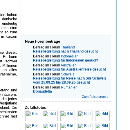
 den hohen
 dänische
 eindeutig
 sich eine
cht so zum
 in kurzen
Neue Forenbeiträge
Beitrag im Forum
Thailand
Reisebegleitung nach Thailand gesucht
e dieser:
Beitrag im Forum
Indonesien
l. Es kann
Reisebegleitung für Indonesien gesucht
st schwer
 Millionen
Beitrag im Forum
Australien
Reisebegleitung für Australienreise gesucht
 an alles
grashalme,
Beitrag im Forum
Schweiz
Reisebegleitung für Reise nach Sils/Schweiz
vom 25.09.25 bis 28.09.25 gesucht
Beitrag im Forum
Rumänien
Strand und
Donaudelta
enhäusern,
Zum Reiseforum »
 die jedes
stjütland
eland. Die
Zufallsfotos
ebenkosten
chnet fast