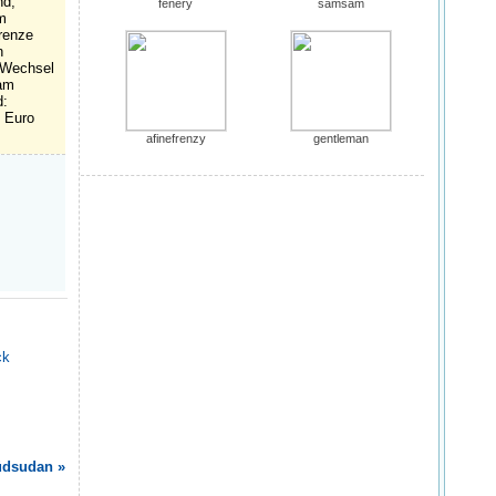
nd,
fenery
samsam
m
renze
n
 Wechsel
 am
d:
 Euro
afinefrenzy
gentleman
ck
üdsudan »