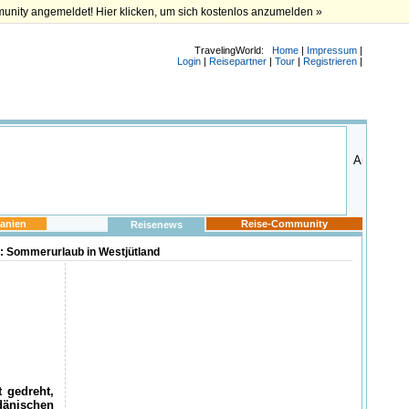
munity angemeldet! Hier klicken, um sich kostenlos anzumelden »
TravelingWorld:
Home
|
Impressum
|
Login
|
Reisepartner
|
Tour
|
Registrieren
|
anien
Reise-Community
Reisenews
: Sommerurlaub in Westjütland
 gedreht,
 dänischen