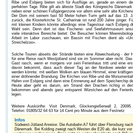
Ribe und Esbjerg bieten sich für Ausflüge an, gerade an einem de
perfekten Tage. Ribe gilt als älteste Stadt des Königreichs Dänemark 
neben einer schönen Fußgängerzone vor allem eine sehr alte Kirchenar
Der Dom mit seinem fast 50 Meter hohen Turm geht auf das 13. J
zurück, die Klosterkirche St. Catharinæ ist rund 200 Jahre jünger. Fü
mit kleinen Kindern könnte allerdings eine Tagestour nach Esbjerg d
Wahl sein. Denn dort ist das Fischerei- und Seefahrtmuseum ans
viele interaktive Bereiche bietet: Die Besucher können Meeresbiolog
Arbeit im Labor zuschauen, ein Bassin mit Fischen dient als «Un
Streichelzoo».
Solche Touren abseits der Strände bieten eine Abwechselung - der 
für eine Reise nach Westjütland sind sie im Sommer aber nicht. Das
Gast rasch, wenn er morgens vor sein Ferienhaus tritt und eine er
davon bekommt, dass auch dieser Tag an der Nordsee wieder ein 
werden könnte: mit weißen Wolken am blauen Himmel, einer kräftigen
einer dröhnender Brandung. Die Kirchen von Ribe und die Monumental
Hafen von Esbjerg sind dann eine Erinnerung auf dem Speicherchip d
Heute aber geht es darum, am Strand den Drachen richtig in de
bekommen und abends ganz entspannt Würstchen auf den Ferienhau
legen.
Weitere Auskünfte: Visit Denmark, Glockengießerwall 2, 20095
Telefon: 01805/32 64 63 für 14 Cent pro Minute aus dem Festnetz
Infos
Südwest-Jütland Anreise: Die Autobahn A7 führt über Flensburg nach
Dänemark. Bei Kolding zweigt nach Westen die E20 ab, die kurz vor