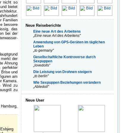
r nicht so
und bietet
chitektur.
ahrhundert
r Familien
ie bessere
Neue Reiseberichte
ässig, das
Eine neue Art des Arbeitens
en bei der
„Eine neue Art des Arbeitens”
terwasser-
Anwendung von GPS-Geräten im täglichen
Leben
„to germany”
Hauptgrund
Gesellschaftliche Kontroverse durch
 merkt der
Sexpuppen
ste Ahnung
„lovedolls”
perfekter
 Brise und
Die Leistung von Drohnen steigern
„to berlin”
figuren am
er Kamera.
Wie Sexpuppen Beziehungen verändern
n Wind zu
„Abledoll”
sgrill zu
Neue User
 Hamburg,
 Esbjerg