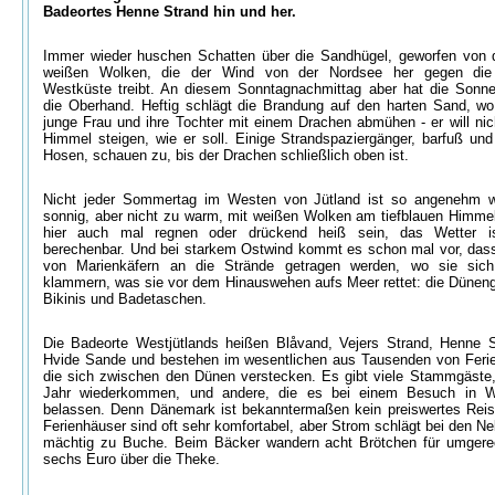
Badeortes Henne Strand hin und her.
Immer wieder huschen Schatten über die Sandhügel, geworfen von
weißen Wolken, die der Wind von der Nordsee her gegen die
Westküste treibt. An diesem Sonntagnachmittag aber hat die Sonne
die Oberhand. Heftig schlägt die Brandung auf den harten Sand, wo
junge Frau und ihre Tochter mit einem Drachen abmühen - er will ni
Himmel steigen, wie er soll. Einige Strandspaziergänger, barfuß und
Hosen, schauen zu, bis der Drachen schließlich oben ist.
Nicht jeder Sommertag im Westen von Jütland ist so angenehm wi
sonnig, aber nicht zu warm, mit weißen Wolken am tiefblauen Himme
hier auch mal regnen oder drückend heiß sein, das Wetter i
berechenbar. Und bei starkem Ostwind kommt es schon mal vor, dass
von Marienkäfern an die Strände getragen werden, wo sie sich
klammern, was sie vor dem Hinauswehen aufs Meer rettet: die Dünen
Bikinis und Badetaschen.
Die Badeorte Westjütlands heißen Blåvand, Vejers Strand, Henne 
Hvide Sande und bestehen im wesentlichen aus Tausenden von Feri
die sich zwischen den Dünen verstecken. Es gibt viele Stammgäste,
Jahr wiederkommen, und andere, die es bei einem Besuch in We
belassen. Denn Dänemark ist bekanntermaßen kein preiswertes Reis
Ferienhäuser sind oft sehr komfortabel, aber Strom schlägt bei den N
mächtig zu Buche. Beim Bäcker wandern acht Brötchen für umgere
sechs Euro über die Theke.