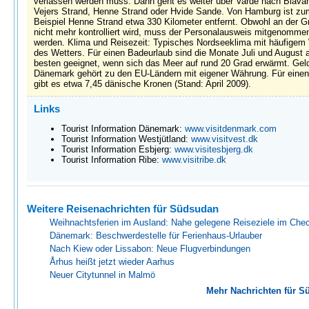
verlassen werden muss. Dann geht es weiter über Varde nach Blåva
Vejers Strand, Henne Strand oder Hvide Sande. Von Hamburg ist zu
Beispiel Henne Strand etwa 330 Kilometer entfernt. Obwohl an der G
nicht mehr kontrolliert wird, muss der Personalausweis mitgenomme
werden. Klima und Reisezeit: Typisches Nordseeklima mit häufigem
des Wetters. Für einen Badeurlaub sind die Monate Juli und August
besten geeignet, wenn sich das Meer auf rund 20 Grad erwärmt. Gel
Dänemark gehört zu den EU-Ländern mit eigener Währung. Für einen
gibt es etwa 7,45 dänische Kronen (Stand: April 2009).
Links
Tourist Information Dänemark:
www.visitdenmark.com
Tourist Information Westjütland:
www.visitvest.dk
Tourist Information Esbjerg:
www.visitesbjerg.dk
Tourist Information Ribe:
www.visitribe.dk
Weitere Reisenachrichten für Südsudan
Weihnachtsferien im Ausland: Nahe gelegene Reiseziele im Che
Dänemark: Beschwerdestelle für Ferienhaus-Urlauber
Nach Kiew oder Lissabon: Neue Flugverbindungen
Århus heißt jetzt wieder Aarhus
Neuer Citytunnel in Malmö
Mehr Nachrichten für S