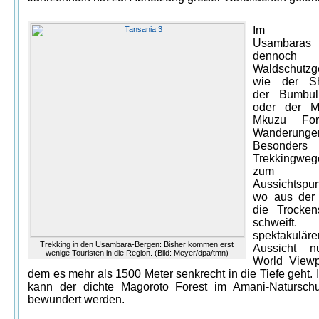
Im We
Usambaras
dennoch
Waldschutzg
wie der Sh
der Bumbul
oder der 
Mkuzu For
Wanderung
Besonders
Trekkingweg
zum Ir
Aussichtspu
wo aus der 
die Trocken
schweift
spektakuläre
Trekking in den Usambara-Bergen: Bisher kommen erst
Aussicht 
wenige Touristen in die Region. (Bild: Meyer/dpa/tmn)
World Viewp
dem es mehr als 1500 Meter senkrecht in die Tiefe geht.
kann der dichte Magoroto Forest im Amani-Naturschu
bewundert werden.