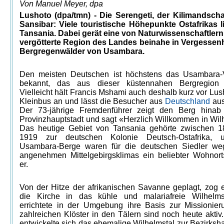
Von Manuel Meyer, dpa
Lushoto (dpa/tmn) - Die Serengeti, der Kilimandsch
Sansibar: Viele touristische Höhepunkte Ostafrikas l
Tansania. Dabei gerät eine von Naturwissenschaftler
vergötterte Region des Landes beinahe in Vergessenhe
Bergregenwälder von Usambara.
Den meisten Deutschen ist höchstens das Usambara-
bekannt, das aus dieser küstennahen Bergregion 
Vielleicht hält Francis Mshami auch deshalb kurz vor Lu
Kleinbus an und lässt die Besucher aus
Deutschland
aus
Der 73-jährige Fremdenführer zeigt den Berg hinab
Provinzhauptstadt und sagt «Herzlich Willkommen in Wilh
Das heutige Gebiet von Tansania gehörte zwischen 
1919 zur deutschen Kolonie Deutsch-Ostafrika, 
Usambara-Berge waren für die deutschen Siedler w
angenehmen Mittelgebirgsklimas ein beliebter Wohnort»
er.
Von der Hitze der afrikanischen Savanne geplagt, zog e
die Kirche in das kühle und malariafreie Wilhelms
errichtete in der Umgebung ihre Basis zur Missionier
zahlreichen Klöster in den Tälern sind noch heute aktiv
entwickelte sich das ehemalige Wilhelmstal zur Bezirksh