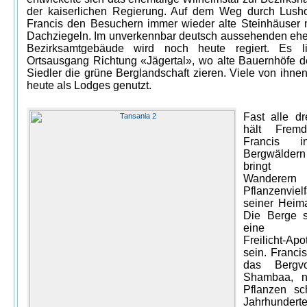
der kaiserlichen Regierung. Auf dem Weg durch Lusho
Francis den Besuchern immer wieder alte Steinhäuser m
Dachziegeln. Im unverkennbar deutsch aussehenden eh
Bezirksamtgebäude wird noch heute regiert. Es l
Ortsausgang Richtung «Jägertal», wo alte Bauernhöfe d
Siedler die grüne Berglandschaft zieren. Viele von ihne
heute als Lodges genutzt.
Fast alle dr
hält Fremde
Francis 
Bergwäldern
bringt
Wandere
Pflanzenvielf
seiner Heima
Die Berge s
eine ei
Freilicht-Ap
sein. Franci
das Bergv
Shambaa, nu
Pflanzen sc
Jahrhunder