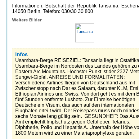
Informationen: Botschaft der Republik Tansania, Eschena
14050 Berlin, Telefon: 030/30 30 800
Weitere Bilder
Infos
Usambara-Berge REISEZIEL: Tansania liegt in Ostafrika
Usambara-Berge im Nordosten des Landes gehören zu
Eastern Arc Mountains. Höchster Punkt ist der 2327 Met
Sungwi-Gipfel. ANREISE UND FORMALITÄTEN:
Verschiedene Airlines fliegen von Deutschland aus mit
Zwischenstopp nach Dar es Salaam, darunter KLM, Emir
Ethiopian Airlines und Swiss. Von dort geht es mit dem 
fünf Stunden entfernte Lushoto. Zur Einreise benötigen
Deutsche ein Visum, das auch auf den internationalen
Flughäfen erteilt wird. Der Reisepass muss noch minde
sechs Monate lang gültig sein. GESUNDHEIT: Das Aus
Amt empfiehlt Impfschutz gegen Gelbfieber, Tetanus,
Diphtherie, Polio und Hepatitis A. Unterhalb der Höhe v
1800 Metern wird zu einer Malariaprophylaxe geraten.