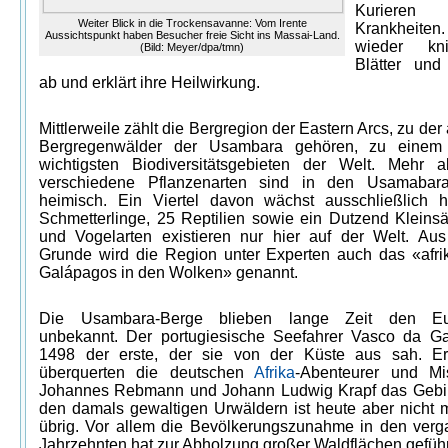
Kuriere
Weiter Blick in die Trockensavanne: Vom Irente
Krankheiten
Aussichtspunkt haben Besucher freie Sicht ins Massai-Land.
wieder kn
(Bild: Meyer/dpa/tmn)
Blätter und
ab und erklärt ihre Heilwirkung.
Mittlerweile zählt die Bergregion der Eastern Arcs, zu der
Bergregenwälder der Usambara gehören, zu einem
wichtigsten Biodiversitätsgebieten der Welt. Mehr 
verschiedene Pflanzenarten sind in den Usamabara
heimisch. Ein Viertel davon wächst ausschließlich h
Schmetterlinge, 25 Reptilien sowie ein Dutzend Kleinsä
und Vogelarten existieren nur hier auf der Welt. Au
Grunde wird die Region unter Experten auch das «afri
Galápagos in den Wolken» genannt.
Die Usambara-Berge blieben lange Zeit den Eu
unbekannt. Der portugiesische Seefahrer Vasco da 
1498 der erste, der sie von der Küste aus sah. E
überquerten die deutschen
Afrika
-Abenteurer und Mi
Johannes Rebmann und Johann Ludwig Krapf das Gebi
den damals gewaltigen Urwäldern ist heute aber nicht m
übrig. Vor allem die Bevölkerungszunahme in den ver
Jahrzehnten hat zur Abholzung großer Waldflächen geführ