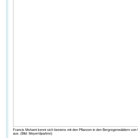
Francis Mshami kennt sich bestens mit den Pflanzen in den Bergregenwäldern vo
aus. (Bild: Meyer/dpa/tmn)