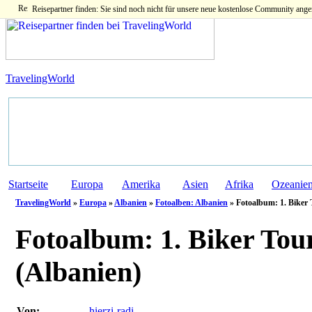
Reisepartner finden: Sie sind noch nicht für unsere neue kostenlose Community ange
TravelingWorld
Startseite
Europa
Amerika
Asien
Afrika
Ozeanie
TravelingWorld
»
Europa
»
Albanien
»
Fotoalben: Albanien
» Fotoalbum: 1. Biker 
Fotoalbum:
1. Biker Tou
(Albanien)
Von:
hierzi-radi