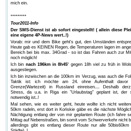
mich ein.
*********
Tour2011-Info
Der SMS-Dienst ist ab sofort eingestellt! ( allein diese Ple
eine eigene 4P-News wert..!)
Vorab: mir und dem Bike geht's gut, den Umständen entspre
Heute gab es KEINEN Regen, die Temperaturen lagen im an
Bereich bei bis max. 34Grad - so ist das Fahren auch zur Mit
noch möglich!
Ich bin
nach 196km in 8h45'
gegen 18h viel zu früh in Wo
ausgestiegen.
Ich bin inzwischen an die 100km im Verzug, was auch die Fol
Taktik ist: ich möchte am 24. ohne Aufenthalt davor
Grenze(Wartezeit) in Russland einreisen.... Deshalb derz
Stress, da u.a. in Riga ein "Urlaubstag" geplant ist, der 
notwendig ist..!
Mal sehen, wie es weiter geht, heute wollte ich nicht weiter
50km radeln, erst dort in Końskie gäbe es die nächste Möglich
Nächtigung entlang der von mir geplanten Route (ich fahre se
Mittag auf Nebenstraßen, bin somit vom Schwerverkehr nicht be
allerdings gibt es entlang dieser Route nur alle 50bis60km 
Städte)..!