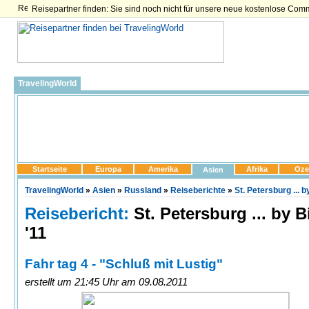
Reisepartner finden: Sie sind noch nicht für unsere neue kostenlose Com
TravelingWorld
Startseite
Europa
Amerika
Afrika
Oze
Asien
TravelingWorld
»
Asien
»
Russland
»
Reiseberichte
»
St. Petersburg ... b
Reisebericht:
St. Petersburg ... by B
'11
Fahr tag 4 - "Schluß mit Lustig"
erstellt um 21:45 Uhr am 09.08.2011