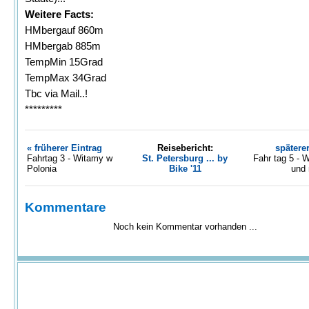
Weitere Facts:
HMbergauf 860m
HMbergab 885m
TempMin 15Grad
TempMax 34Grad
Tbc via Mail..!
*********
« früherer Eintrag
Reisebericht:
spätere
Fahrtag 3 - Witamy w
St. Petersburg ... by
Fahr tag 5 -
Polonia
Bike '11
und 
Kommentare
Noch kein Kommentar vorhanden ...