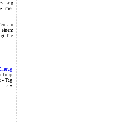
p - ein
e für's
en - in
 einem
lgt Tag
Eintrag
 Tripp
 - Tag
2 »