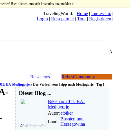
meldet! Hier klicken, um sich kostenlos anzumelden »
TravelingWorld:
Home
|
Impressum
|
Login
|
Reisepartner
|
Tour
|
Registrieren
|
n
Reisenews
Reise-Community
011: BA-Medjugorje
» Der Verlauf vom Tripp nach Medjugorje - Tag 1
A-
Dieser Blog ...
BikeTrip 2011: BA-
Medjugorje
Autor:
atbiker
-
Bosnien und
Land:
Herzegowina