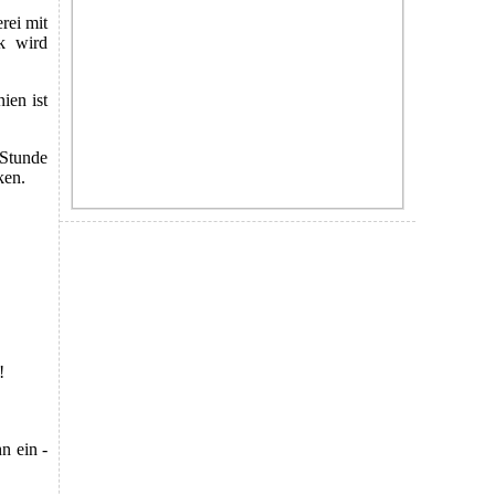
rei mit
k wird
ien ist
 Stunde
ken.
!
n ein -