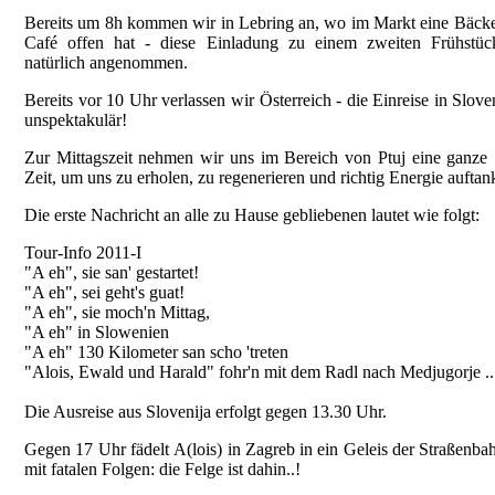
Bereits um 8h kommen wir in Lebring an, wo im Markt eine Bäcke
Café offen hat - diese Einladung zu einem zweiten Frühstüc
natürlich angenommen.
Bereits vor 10 Uhr verlassen wir Österreich - die Einreise in Sloven
unspektakulär!
Zur Mittagszeit nehmen wir uns im Bereich von Ptuj eine ganze
Zeit, um uns zu erholen, zu regenerieren und richtig Energie auftan
Die erste Nachricht an alle zu Hause gebliebenen lautet wie folgt:
Tour-Info 2011-I
"A eh", sie san' gestartet!
"A eh", sei geht's guat!
"A eh", sie moch'n Mittag,
"A eh" in Slowenien
"A eh" 130 Kilometer san scho 'treten
"Alois, Ewald und Harald" fohr'n mit dem Radl nach Medjugorje ..
Die Ausreise aus Slovenija erfolgt gegen 13.30 Uhr.
Gegen 17 Uhr fädelt A(lois) in Zagreb in ein Geleis der Straßenbah
mit fatalen Folgen: die Felge ist dahin..!