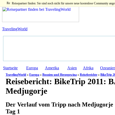
Reisepartner finden: Sie sind noch nicht für unsere neue kostenlose Community ange
TravelingWorld
Startseite
Europa
Amerika
Asien
Afrika
Ozeanie
TravelingWorld
»
Europa
»
Bosnien und Herzegowina
»
Reiseberichte
»
BikeTrip 2
Reisebericht:
BikeTrip 2011: B
Medjugorje
Der Verlauf vom Tripp nach Medjugorje 
Tag 1