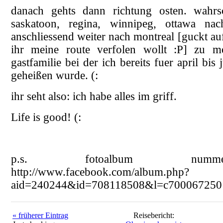
danach gehts dann richtung osten. wahrsc
saskatoon, regina, winnipeg, ottawa na
anschliessend weiter nach montreal [guckt au
ihr meine route verfolen wollt :P] zu me
gastfamilie bei der ich bereits fuer april bis
geheißen wurde. (:
ihr seht also: ich habe alles im griff.
Life is good! (:
p.s. fotoalbum nu
http://www.facebook.com/album.php?
aid=240244&id=708118508&l=c700067250
« früherer Eintrag
Reisebericht: