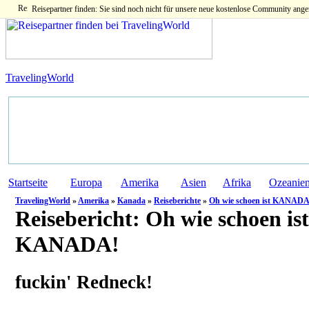
Reisepartner finden: Sie sind noch nicht für unsere neue kostenlose Community ange
TravelingWorld
Startseite
Europa
Amerika
Asien
Afrika
Ozeanie
TravelingWorld
»
Amerika
»
Kanada
»
Reiseberichte
»
Oh wie schoen ist KANADA
Reisebericht:
Oh wie schoen ist
KANADA!
fuckin' Redneck!