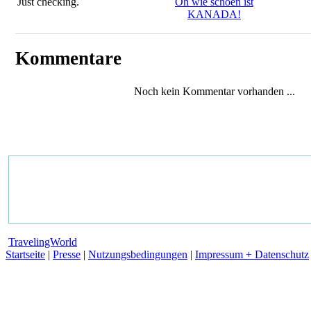
Just checking.
Oh wie schoen ist
KANADA!
Kommentare
Noch kein Kommentar vorhanden ...
TravelingWorld
Startseite
|
Presse
|
Nutzungsbedingungen
|
Impressum + Datenschutz