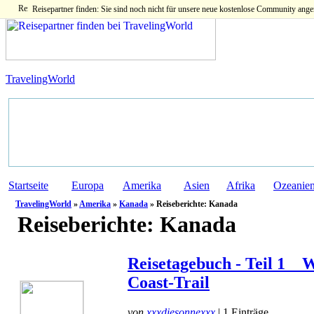
Reisepartner finden: Sie sind noch nicht für unsere neue kostenlose Community ange
TravelingWorld
Startseite
Europa
Amerika
Asien
Afrika
Ozeanie
TravelingWorld
»
Amerika
»
Kanada
» Reiseberichte: Kanada
Reiseberichte:
Kanada
Reisetagebuch - Teil 1 _ 
Coast-Trail
von
xxxdiesonnexxx
| 1 Einträge