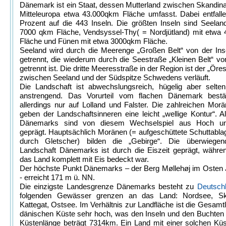
Dänemark ist ein Staat, dessen Mutterland zwischen Skandin
Mitteleuropa etwa 43.000qkm Fläche umfasst. Dabei entfall
Prozent auf die 443 Inseln. Die größten Inseln sind Seelan
7000 qkm Fläche, Vendsyssel-Thy( = Nordjütland) mit etwa
Fläche und Fünen mit etwa 3000qkm Fläche.
Seeland wird durch die Meerenge „Großen Belt“ von der Ins
getrennt, die wiederum durch die Seestraße „Kleinen Belt“ vo
getrennt ist. Die dritte Meeresstraße in der Region ist der „Öre
zwischen Seeland und der Südspitze Schwedens verläuft.
Die Landschaft ist abwechslungsreich, hügelig aber selten
anstrengend. Das Vorurteil vom flachen Dänemark bestät
allerdings nur auf Lolland und Falster. Die zahlreichen Mor
geben der Landschaftsinneren eine leicht „wellige Kontur“. Al
Dänemarks sind von diesem Wechselspiel aus Hoch un
geprägt. Hauptsächlich Moränen (= aufgeschüttete Schuttabl
durch Gletscher) bilden die „Gebirge“. Die überwiegen
Landschaft Dänemarks ist durch die Eiszeit geprägt, währe
das Land komplett mit Eis bedeckt war.
Der höchste Punkt Dänemarks – der Berg Møllehøj im Osten 
- erreicht 171 m ü. NN.
Die einzigste Landesgrenze Dänemarks besteht zu
Deutsch
folgenden Gewässer grenzen an das Land: Nordsee, Sk
Kattegat, Ostsee. Im Verhältnis zur Landfläche ist die Gesamt
dänischen Küste sehr hoch, was den Inseln und den Buchten l
Küstenlänge beträgt 7314km. Ein Land mit einer solchen Kü