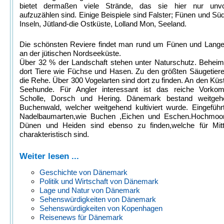
bietet dermaßen viele Strände, das sie hier nur unvol
aufzuzählen sind. Einige Beispiele sind Falster; Fünen und Sü
Inseln, Jütland-die Ostküste, Lolland Mon, Seeland.
Die schönsten Reviere findet man rund um Fünen und Lange
an der jütischen Nordseeküste.
Über 32 % der Landschaft stehen unter Naturschutz. Beheim
dort Tiere wie Füchse und Hasen. Zu den größten Säugetier
die Rehe. Über 300 Vogelarten sind dort zu finden. An den Küs
Seehunde. Für Angler interessant ist das reiche Vork
Scholle, Dorsch und Hering. Dänemark bestand weitge
Buchenwald, welcher weitgehend kultiviert wurde. Eingefüh
Nadelbaumarten,wie Buchen ,Eichen und Eschen.Hochmoo
Dünen und Heiden sind ebenso zu finden,welche für Mitt
charakteristisch sind.
Weiter lesen ...
Geschichte von Dänemark
Politik und Wirtschaft von Dänemark
Lage und Natur von Dänemark
Sehenswürdigkeiten von Dänemark
Sehenswürdigkeiten von Kopenhagen
Reisenews für Dänemark