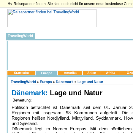
Reisepartner finden: Sie sind noch nicht für unsere neue kostenlose Com
TravelingWorld
Startseite
Amerika
Asien
Afrika
Oze
Europa
TravelingWorld
»
Europa
»
Dänemark
»
Lage und Natur
Dänemark:
Lage und Natur
Bewertung:
Politisch betrachtet ist Dänemark seit dem 01. Januar 2
Regionen mit insgesamt 98 Kommunen aufgeteilt. Die e
Regionen heißen Nordjylland, Midtjylland, Syddanmark, Hov
und Sjælland.
Dänemark liegt im Norden Europas. Mit dem nördlichem 