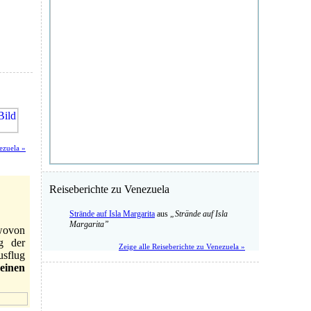
ezuela »
Reiseberichte zu Venezuela
Strände auf Isla Margarita
aus
„Strände auf Isla
Margarita”
wovon
g der
Zeige alle Reiseberichte zu Venezuela »
sflug
einen