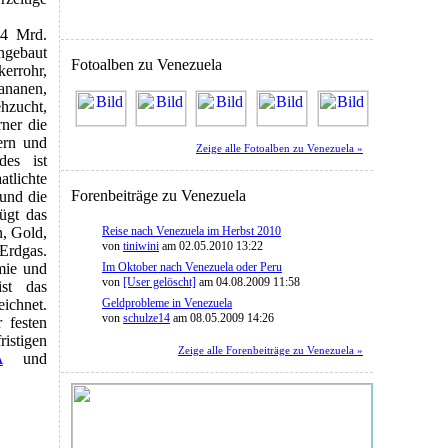
,4 Mrd.
ngebaut
Fotoalben zu Venezuela
errohr,
ananen,
zucht,
rner die
ern und
Zeige alle Fotoalben zu Venezuela »
des ist
tlichte
Forenbeiträge zu Venezuela
und die
ügt das
Reise nach Venezuela im Herbst 2010
, Gold,
von
tiniwini
am 02.05.2010 13:22
Erdgas.
Im Oktober nach Venezuela oder Peru
mie und
von
[User gelöscht]
am 04.08.2009 11:58
ist das
Geldprobleme in Venezuela
eichnet.
von
schulze14
am 08.05.2009 14:26
r festen
istigen
Zeige alle Forenbeiträge zu Venezuela »
A
und