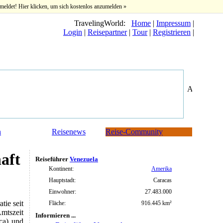
meldet! Hier klicken, um sich kostenlos anzumelden »
TravelingWorld:
Home
|
Impressum
|
Login
|
Reisepartner
|
Tour
|
Registrieren
|
n
Reisenews
Reise-Community
aft
Reiseführer
Venezuela
Kontinent:
Amerika
Hauptstadt:
Caracas
Einwohner:
27.483.000
tie seit
Fläche:
916.445 km²
mtszeit
Informieren ...
ca) und