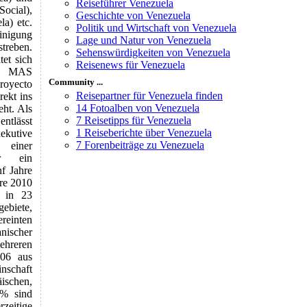
Reiseführer Venezuela
ocial),
Geschichte von Venezuela
a) etc.
Politik und Wirtschaft von Venezuela
inigung
Lage und Natur von Venezuela
treben.
Sehenswürdigkeiten von Venezuela
tet sich
Reisenews für Venezuela
die MAS
Community ...
royecto
Reisepartner für Venezuela finden
rekt ins
14 Fotoalben von Venezuela
ht. Als
7 Reisetipps für Venezuela
entlässt
1 Reiseberichte über Venezuela
ekutive
7 Forenbeiträge zu Venezuela
einer
er ein
f Jahre
hre 2010
g in 23
ebiete,
reinten
nischer
ehreren
006 aus
nschaft
ischen,
 % sind
zeitige