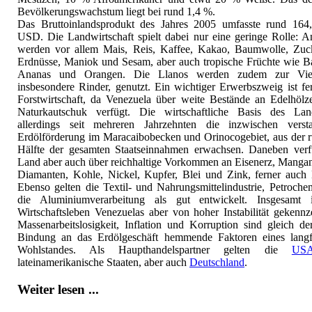
Bevölkerungswachstum liegt bei rund 1,4 %.
Das Bruttoinlandsprodukt des Jahres 2005 umfasste rund 164
USD. Die Landwirtschaft spielt dabei nur eine geringe Rolle: A
werden vor allem Mais, Reis, Kaffee, Kakao, Baumwolle, Zuck
Erdnüsse, Maniok und Sesam, aber auch tropische Früchte wie B
Ananas und Orangen. Die Llanos werden zudem zur Vieh
insbesondere Rinder, genutzt. Ein wichtiger Erwerbszweig ist fe
Forstwirtschaft, da Venezuela über weite Bestände an Edelhölz
Naturkautschuk verfügt. Die wirtschaftliche Basis des Lan
allerdings seit mehreren Jahrzehnten die inzwischen verstaa
Erdölförderung im Maracaibobecken und Orinocogebiet, aus der r
Hälfte der gesamten Staatseinnahmen erwachsen. Daneben verf
Land aber auch über reichhaltige Vorkommen an Eisenerz, Mangan
Diamanten, Kohle, Nickel, Kupfer, Blei und Zink, ferner auch 
Ebenso gelten die Textil- und Nahrungsmittelindustrie, Petroche
die Aluminiumverarbeitung als gut entwickelt. Insgesamt 
Wirtschaftsleben Venezuelas aber von hoher Instabilität gekennz
Massenarbeitslosigkeit, Inflation und Korruption sind gleich de
Bindung an das Erdölgeschäft hemmende Faktoren eines langfr
Wohlstandes. Als Haupthandelspartner gelten die
US
lateinamerikanische Staaten, aber auch
Deutschland
.
Weiter lesen ...