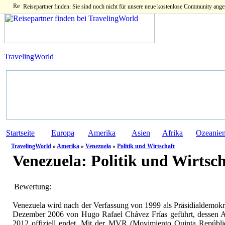
Reisepartner finden: Sie sind noch nicht für unsere neue kostenlose Community ange
TravelingWorld
Startseite
Europa
Amerika
Asien
Afrika
Ozeanie
TravelingWorld
»
Amerika
»
Venezuela
»
Politik und Wirtschaft
Venezuela:
Politik und Wirtsch
Bewertung:
Venezuela wird nach der Verfassung von 1999 als Präsidialdemokra
Dezember 2006 von Hugo Rafael Chávez Frías geführt, dessen A
2012 offiziell endet. Mit der MVR (Movimiento Quinta Repúbli