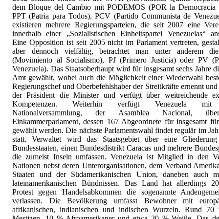
dem Bloque del Cambio mit PODEMOS (POR la Democracia S
PPT (Patria para Todos), PCV (Partido Communista de Venezuel
existieren mehrere Regierungsparteien, die seit 2007 eine Vere
innerhalb einer „Sozialistischen Einheitspartei Venezuelas“ ans
Eine Opposition ist seit 2005 nicht im Parlament vertreten, gestal
aber dennoch vielfältig, betrachtet man unter anderem 
(Movimiento al Socialismo), PJ (Primero Justicia) oder PV (P
Venezuela). Das Staatsoberhaupt wird für insgesamt sechs Jahre di
Amt gewählt, wobei auch die Möglichkeit einer Wiederwahl beste
Regierungschef und Oberbefehlshaber der Streitkräfte ernennt und 
der Präsident die Minister und verfügt über weitreichende ex
Kompetenzen. Weiterhin verfügt Venezuela mit 
Nationalversammlung, der Asamblea Nacional, üb
Einkammerparlament, dessen 167 Abgeordnete für insgesamt fün
gewählt werden. Die nächste Parlamentswahl findet regulär im Ja
statt. Verwaltet wird das Staatsgebiet über eine Gliederun
Bundesstaaten, einen Bundesdistrikt Caracas und mehrere Bundesg
die zumeist Inseln umfassen. Venezuela ist Mitglied in den Ve
Nationen nebst deren Unterorganisationen, dem Verband Amerika
Staaten und der Südamerikanischen Union, daneben auch m
lateinamerikanischen Bündnissen. Das Land hat allerdings 2
Protest gegen Handelsabkommen die sogenannte Andengemei
verlassen. Die Bevölkerung umfasst Bewohner mit europä
afrikanischen, indianischen und indischen Wurzeln. Rund 70
Mestizen, 10 % Afroamerikaner und etwa 20 % Weiße. Das der