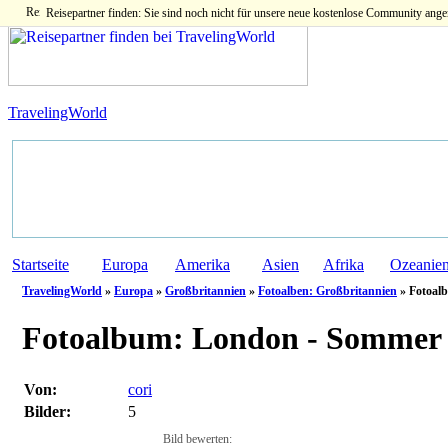
Reisepartner finden: Sie sind noch nicht für unsere neue kostenlose Community ange
TravelingWorld
Startseite
Europa
Amerika
Asien
Afrika
Ozeanie
TravelingWorld
»
Europa
»
Großbritannien
»
Fotoalben: Großbritannien
» Fotoalb
Fotoalbum:
London - Sommer '
Von:
cori
Bilder:
5
Bild bewerten: