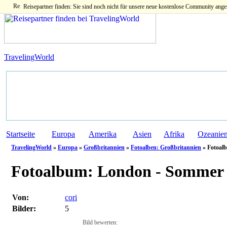
Reisepartner finden: Sie sind noch nicht für unsere neue kostenlose Community ange
TravelingWorld
Startseite
Europa
Amerika
Asien
Afrika
Ozeanie
TravelingWorld
»
Europa
»
Großbritannien
»
Fotoalben: Großbritannien
» Fotoal
Fotoalbum:
London - Sommer '
Von:
cori
Bilder:
5
Bild bewerten: