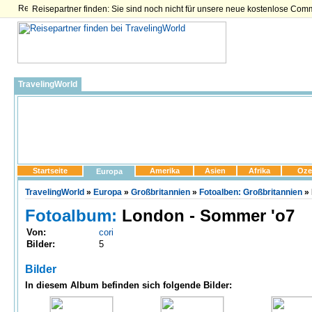
Reisepartner finden: Sie sind noch nicht für unsere neue kostenlose Com
TravelingWorld
Startseite
Amerika
Asien
Afrika
Oze
Europa
TravelingWorld
»
Europa
»
Großbritannien
»
Fotoalben: Großbritannien
» 
Fotoalbum:
London - Sommer 'o7
Von:
cori
Bilder:
5
Bilder
In diesem Album befinden sich folgende Bilder: