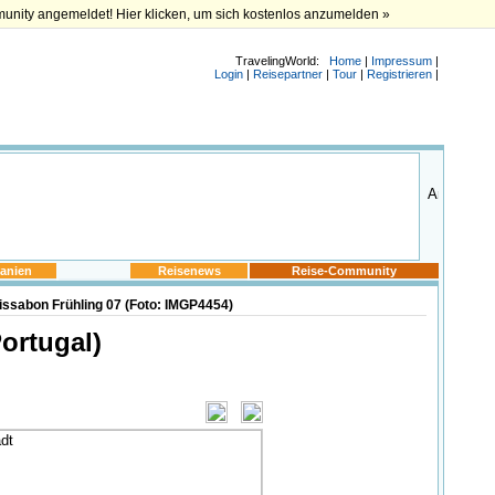
munity angemeldet! Hier klicken, um sich kostenlos anzumelden »
TravelingWorld:
Home
|
Impressum
|
Login
|
Reisepartner
|
Tour
|
Registrieren
|
anien
Reisenews
Reise-Community
issabon Frühling 07 (Foto: IMGP4454)
ortugal)