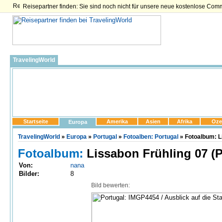
Reisepartner finden: Sie sind noch nicht für unsere neue kostenlose Com
TravelingWorld
Startseite
Amerika
Asien
Afrika
Oze
Europa
TravelingWorld
»
Europa
»
Portugal
»
Fotoalben: Portugal
» Fotoalbum: L
Fotoalbum:
Lissabon Frühling 07 (P
Von:
nana
Bilder:
8
Bild bewerten: