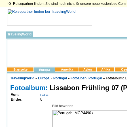
Reisepartner finden: Sie sind noch nicht für unsere neue kostenlose Com
TravelingWorld
Startseite
Amerika
Asien
Afrika
Oze
Europa
TravelingWorld
»
Europa
»
Portugal
»
Fotoalben: Portugal
» Fotoalbum: L
Fotoalbum:
Lissabon Frühling 07 (P
Von:
nana
Bilder:
8
Bild bewerten: