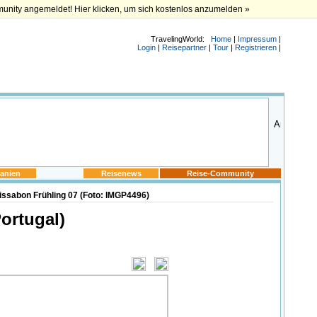
munity angemeldet! Hier klicken, um sich kostenlos anzumelden »
TravelingWorld:
Home
|
Impressum
|
Login
|
Reisepartner
|
Tour
|
Registrieren
|
anien
Reisenews
Reise-Community
issabon Frühling 07 (Foto: IMGP4496)
ortugal)