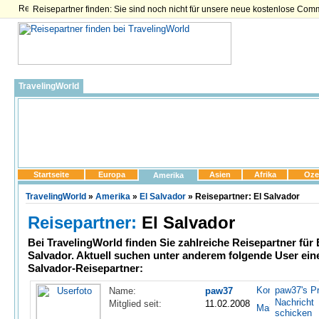
Reisepartner finden: Sie sind noch nicht für unsere neue kostenlose Com
TravelingWorld
Startseite
Europa
Asien
Afrika
Oze
Amerika
TravelingWorld
»
Amerika
»
El Salvador
» Reisepartner: El Salvador
Reisepartner:
El Salvador
Bei TravelingWorld finden Sie zahlreiche
Reisepartner für 
Salvador
. Aktuell suchen unter anderem folgende User ein
Salvador-Reisepartner:
paw37's Pr
Name:
paw37
Nachricht
Mitglied seit:
11.02.2008
schicken