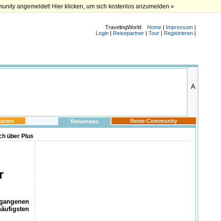
munity angemeldet! Hier klicken, um sich kostenlos anzumelden »
TravelingWorld:
Home
|
Impressum
|
Login
|
Reisepartner
|
Tour
|
Registrieren
|
anien
Reise-Community
Reisenews
ch über Plus
r
ergangenen
häufigsten