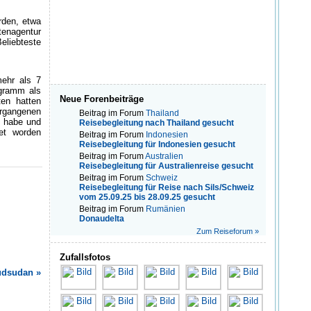
rden, etwa
tenagentur
eliebteste
mehr als 7
ogramm als
Neue Forenbeiträge
ten hatten
vergangenen
Beitrag im Forum
Thailand
n habe und
Reisebegleitung nach Thailand gesucht
net worden
Beitrag im Forum
Indonesien
Reisebegleitung für Indonesien gesucht
Beitrag im Forum
Australien
Reisebegleitung für Australienreise gesucht
Beitrag im Forum
Schweiz
Reisebegleitung für Reise nach Sils/Schweiz
vom 25.09.25 bis 28.09.25 gesucht
Beitrag im Forum
Rumänien
Donaudelta
Zum Reiseforum »
Zufallsfotos
üdsudan »