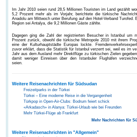
Im Jahr 2010 seien rund 28,5 Millionen Touristen im Land gezählt wo
5,2 Prozent mehr als im Vorjahr, berichtete die türkische Nachrich
Anadolu am Mittwoch unter Berufung auf den Hotel-Verband Turofed. B
Region sei Antalya, die 9,2 Millionen Gäste zählte.
Dagegen ging die Zahl der registrierten Besucher in Istanbul um 
Prozent zurück, obwohl die türkische Metropole 2010 mit ihrem Pr
eine der Kulturhauptstädte Europas lockte. Fremdenverkehrsexper
zuvor erklärt, dass die Statistik für Istanbul verzerrt sei, weil es im 
Jahr aus dem Ausland mehr Direktflüge zu türkischen Zielen gegebe
damit weniger Einreisen über den Istanbuler Flughäfen verzeich
seien.
Weitere Reisenachrichten für Südsudan
Freizeitparks in der Türkei
Türkei – Eine moderne Reise in die Vergangenheit
Türkpop in Open-Air-Clubs: Bodrum feiert schick
«Arkadasch» in Alanya: Türkei-Urlaub wie bei Freunden
Mehr Türkei-Flüge ab Frankfurt
Mehr Nachrichten für S
Weitere Reisenachrichten in "Allgemein"