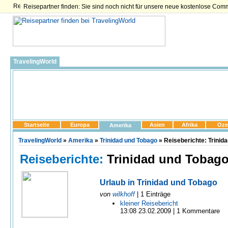
Reisepartner finden: Sie sind noch nicht für unsere neue kostenlose Com
TravelingWorld
Startseite
Europa
Asien
Afrika
Oze
Amerika
TravelingWorld
»
Amerika
»
Trinidad und Tobago
» Reiseberichte: Trinid
Reiseberichte:
Trinidad und Tobag
Urlaub in Trinidad und Tobago
von
wilkhoff
| 1 Einträge
kleiner Reisebericht
13:08 23.02.2009 | 1 Kommentare