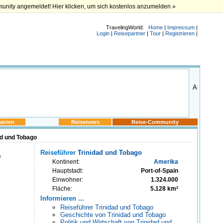
munity angemeldet! Hier klicken, um sich kostenlos anzumelden »
TravelingWorld:
Home
|
Impressum
|
Login
|
Reisepartner
|
Tour
|
Registrieren
|
anien
Reisenews
Reise-Community
ad und Tobago
o
Reiseführer
Trinidad und Tobago
Kontinent:
Amerika
Hauptstadt:
Port-of-Spain
Einwohner:
1.324.000
Fläche:
5.128 km²
Informieren ...
Reiseführer Trinidad und Tobago
Geschichte von Trinidad und Tobago
Politik und Wirtschaft von Trinidad und