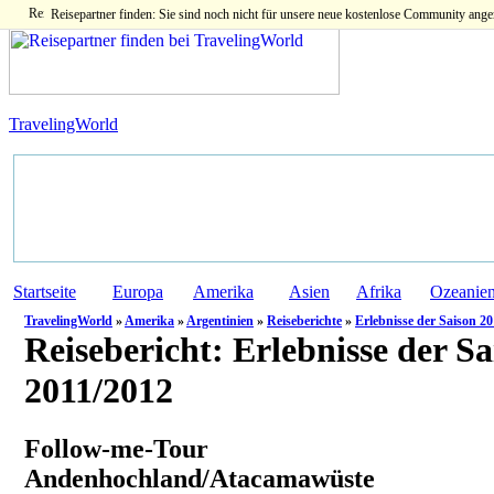
Reisepartner finden: Sie sind noch nicht für unsere neue kostenlose Community ange
TravelingWorld
Startseite
Europa
Amerika
Asien
Afrika
Ozeanie
TravelingWorld
»
Amerika
»
Argentinien
»
Reiseberichte
»
Erlebnisse der Saison 2
Reisebericht:
Erlebnisse der Sa
2011/2012
Follow-me-Tour
Andenhochland/Atacamawüste