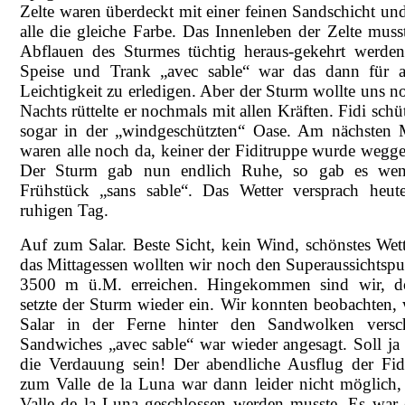
Zelte waren überdeckt mit einer feinen Sandschicht und
alle die gleiche Farbe. Das Innenleben der Zelte muss
Abflauen des Sturmes tüchtig heraus-gekehrt werde
Speise und Trank „avec sable“ war das dann für a
Leichtigkeit zu erledigen. Aber der Sturm wollte uns n
Nachts rüttelte er nochmals mit allen Kräften. Fidi schüt
sogar in der „windgeschützten“ Oase. Am nächsten
waren alle noch da, keiner der Fiditruppe wurde wegge
Der Sturm gab nun endlich Ruhe, so gab es weni
Frühstück „sans sable“. Das Wetter versprach heut
ruhigen Tag.
Auf zum Salar. Beste Sicht, kein Wind, schönstes Wett
das Mittagessen wollten wir noch den Superaussichtspu
3500 m ü.M. erreichen. Hingekommen sind wir, d
setzte der Sturm wieder ein. Wir konnten beobachten, 
Salar in der Ferne hinter den Sandwolken versc
Sandwiches „avec sable“ war wieder angesagt. Soll ja 
die Verdauung sein! Der abendliche Ausflug der Fid
zum Valle de la Luna war dann leider nicht möglich,
Valle de la Luna geschlossen werden musste. Es war 