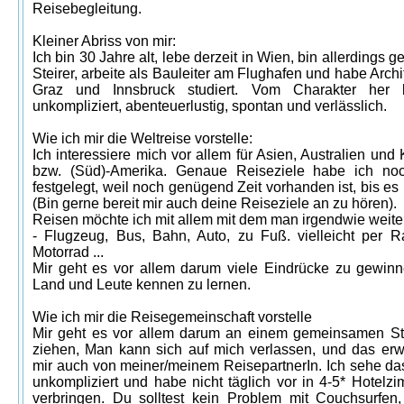
Reisebegleitung.
Kleiner Abriss von mir:
Ich bin 30 Jahre alt, lebe derzeit in Wien, bin allerdings g
Steirer, arbeite als Bauleiter am Flughafen und habe Archit
Graz und Innsbruck studiert. Vom Charakter her 
unkompliziert, abenteuerlustig, spontan und verlässlich.
Wie ich mir die Weltreise vorstelle:
Ich interessiere mich vor allem für Asien, Australien und
bzw. (Süd)-Amerika. Genaue Reiseziele habe ich noc
festgelegt, weil noch genügend Zeit vorhanden ist, bis es 
(Bin gerne bereit mir auch deine Reiseziele an zu hören).
Reisen möchte ich mit allem mit dem man irgendwie weit
- Flugzeug, Bus, Bahn, Auto, zu Fuß. vielleicht per 
Motorrad ...
Mir geht es vor allem darum viele Eindrücke zu gewin
Land und Leute kennen zu lernen.
Wie ich mir die Reisegemeinschaft vorstelle
Mir geht es vor allem darum an einem gemeinsamen St
ziehen, Man kann sich auf mich verlassen, und das erw
mir auch von meiner/meinem ReisepartnerIn. Ich sehe d
unkompliziert und habe nicht täglich vor in 4-5* Hotelz
verbringen. Du solltest kein Problem mit Couchsurfen,