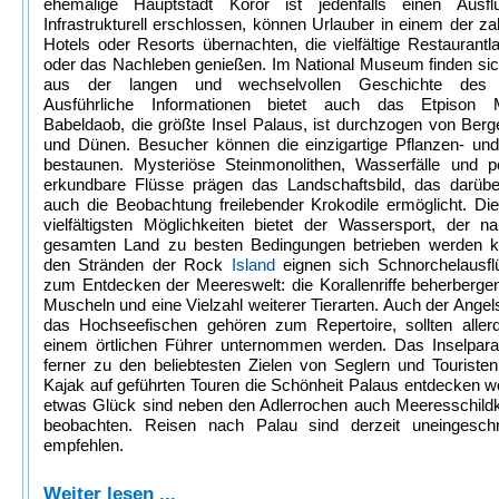
ehemalige Hauptstadt Koror ist jedenfalls einen Ausfl
Infrastrukturell erschlossen, können Urlauber in einem der za
Hotels oder Resorts übernachten, die vielfältige Restaurantl
oder das Nachleben genießen. Im National Museum finden sic
aus der langen und wechselvollen Geschichte des 
Ausführliche Informationen bietet auch das Etpison
Babeldaob, die größte Insel Palaus, ist durchzogen von Ber
und Dünen. Besucher können die einzigartige Pflanzen- und
bestaunen. Mysteriöse Steinmonolithen, Wasserfälle und p
erkundbare Flüsse prägen das Landschaftsbild, das darübe
auch die Beobachtung freilebender Krokodile ermöglicht. Di
vielfältigsten Möglichkeiten bietet der Wassersport, der 
gesamten Land zu besten Bedingungen betrieben werden k
den Stränden der Rock
Island
eignen sich Schnorchelausflü
zum Entdecken der Meereswelt: die Korallenriffe beherberge
Muscheln und eine Vielzahl weiterer Tierarten. Auch der Angel
das Hochseefischen gehören zum Repertoire, sollten allerd
einem örtlichen Führer unternommen werden. Das Inselparad
ferner zu den beliebtesten Zielen von Seglern und Touristen
Kajak auf geführten Touren die Schönheit Palaus entdecken wo
etwas Glück sind neben den Adlerrochen auch Meeresschildk
beobachten. Reisen nach Palau sind derzeit uneingesch
empfehlen.
Weiter lesen ...