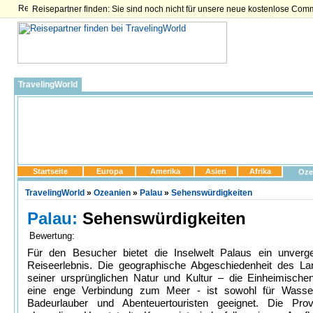
Reisepartner finden: Sie sind noch nicht für unsere neue kostenlose Com
TravelingWorld
Startseite
Europa
Amerika
Asien
Afrika
Oze
TravelingWorld
»
Ozeanien
»
Palau
»
Sehenswürdigkeiten
Palau:
Sehenswürdigkeiten
Bewertung:
Für den Besucher bietet die Inselwelt Palaus ein unverge
Reiseerlebnis. Die geographische Abgeschiedenheit des La
seiner ursprünglichen Natur und Kultur – die Einheimische
eine enge Verbindung zum Meer - ist sowohl für Wassers
Badeurlauber und Abenteuertouristen geeignet. Die Pro