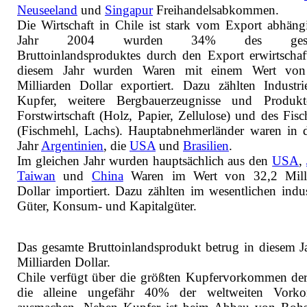
Neuseeland
und
Singapur
Freihandelsabkommen.
Die Wirtschaft in Chile ist stark vom Export abhäng
Jahr 2004 wurden 34% des gesa
Bruttoinlandsproduktes durch den Export erwirtschaft
diesem Jahr wurden Waren mit einem Wert von
Milliarden Dollar exportiert. Dazu zählten Industrie
Kupfer, weitere Bergbauerzeugnisse und Produk
Forstwirtschaft (Holz, Papier, Zellulose) und des Fisc
(Fischmehl, Lachs). Hauptabnehmerländer waren in 
Jahr
Argentinien
, die
USA
und
Brasilien
.
Im gleichen Jahr wurden hauptsächlich aus den
USA
,
Taiwan
und
China
Waren im Wert von 32,2 Milli
Dollar importiert. Dazu zählten im wesentlichen indust
Güter, Konsum- und Kapitalgüter.
Das gesamte Bruttoinlandsprodukt betrug in diesem J
Milliarden Dollar.
Chile verfügt über die größten Kupfervorkommen der
die alleine ungefähr 40% der weltweiten Vork