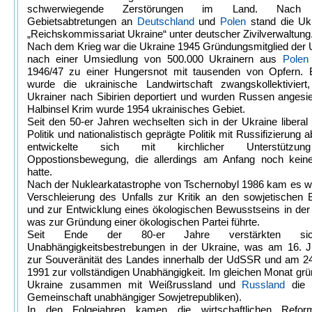
schwerwiegende Zerstörungen im Land. Nach e
Gebietsabtretungen an
Deutschland
und
Polen
stand die Ukr
„Reichskommissariat Ukraine“ unter deutscher Zivilverwaltung
Nach dem Krieg war die Ukraine 1945 Gründungsmitglied der
nach einer Umsiedlung von 500.000 Ukrainern aus
Polen
1946/47 zu einer Hungersnot mit tausenden von Opfern. 
wurde die ukrainische Landwirtschaft zwangskollektiviert
Ukrainer nach Sibirien deportiert und wurden Russen angesie
Halbinsel Krim wurde 1954 ukrainisches Gebiet.
Seit den 50-er Jahren wechselten sich in der Ukraine liberal
Politik und nationalistisch geprägte Politik mit Russifizierung 
entwickelte sich mit kirchlicher Unterstützu
Oppostionsbewegung, die allerdings am Anfang noch keine
hatte.
Nach der Nuklearkatastrophe von Tschernobyl 1986 kam es w
Verschleierung des Unfalls zur Kritik an den sowjetischen
und zur Entwicklung eines ökologischen Bewusstseins in der
was zur Gründung einer ökologischen Partei führte.
Seit Ende der 80-er Jahre verstärkten si
Unabhängigkeitsbestrebungen in der Ukraine, was am 16. J
zur Souveränität des Landes innerhalb der UdSSR und am 24
1991 zur vollständigen Unabhängigkeit. Im gleichen Monat grü
Ukraine zusammen mit Weißrussland und
Russland
die 
Gemeinschaft unabhängiger Sowjetrepubliken).
In den Folgejahren kamen die wirtschaftlichen Refo