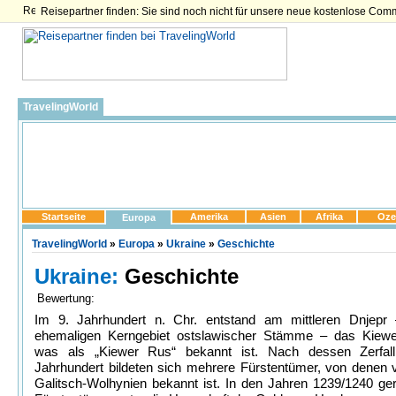
Reisepartner finden: Sie sind noch nicht für unsere neue kostenlose Com
TravelingWorld
Startseite
Amerika
Asien
Afrika
Oze
Europa
TravelingWorld
»
Europa
»
Ukraine
»
Geschichte
Ukraine:
Geschichte
Bewertung:
Im 9. Jahrhundert n. Chr. entstand am mittleren Dnjepr
ehemaligen Kerngebiet ostslawischer Stämme – das Kiewe
was als „Kiewer Rus“ bekannt ist. Nach dessen Zerfal
Jahrhundert bildeten sich mehrere Fürstentümer, von denen 
Galitsch-Wolhynien bekannt ist. In den Jahren 1239/1240 ger