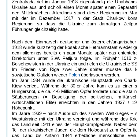
Zentralrada rief im Januar 1918 eigenständig die Unabhängi
Ukraine aus und schloß einen Monat später einen Separatfr
den Mittelmächten. Allerdings stand diese Regierung im Ma
mit der im Dezember 1917 in der Stadt Charkow konsti
Regierung, so dass die Ukraine zum damaligen Zeitpu
Führungen gleichzeitig hatte.
Nach dem Einmarsch deutscher und österreich/ungarischer
1918 wurde kurzzeitig der kosakische Hetmannstaat wieder g
dem allerdings bereits ein paar Monate später das ententefr
Direktorium unter S.W. Petljura folgte. Im Frühjahr 1919 
Bolschewisten in der Ukraine ein und riefen die Ukrainische S
Im Frieden von Riga zwei Jahre später musste das ku
sowjetische Galizien wieder
Polen
überlassen werden.
Im Jahr 1934 wurde die ukrainische Hauptstadt von Char
Kiew verlegt. Während der 30-er Jahre kam es zu einer 
Hungersnot, die ca. 4-6 Millionen Opfer forderte und die stalin
Säuberungen (= Beseitigung der politischen, militäris
wirtschaftlichen Elite) erreichten in den Jahren 1937 / 1
Höhepunkt.
Im Jahre 1939 – nach Ausbruch des zweiten Weltkrieges – w
Westukraine mit der Ukraine vereinigt und während des Kri
das Land seit 1941 eines der Hauptkampfgebiete. Neben dem
Teil der ukrainischen Juden, die dem Holocaust zum Opfer fiele
das Land bis Anfang 1944 erhebliche menschliche Verl