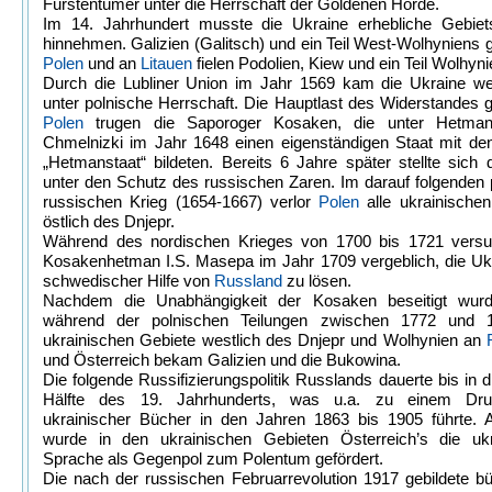
Fürstentümer unter die Herrschaft der Goldenen Horde.
Im 14. Jahrhundert musste die Ukraine erhebliche Gebiets
hinnehmen. Galizien (Galitsch) und ein Teil West-Wolhyniens 
Polen
und an
Litauen
fielen Podolien, Kiew und ein Teil Wolhyni
Durch die Lubliner Union im Jahr 1569 kam die Ukraine we
unter polnische Herrschaft. Die Hauptlast des Widerstandes 
Polen
trugen die Saporoger Kosaken, die unter Hetma
Chmelnizki im Jahr 1648 einen eigenständigen Staat mit d
„Hetmanstaat“ bildeten. Bereits 6 Jahre später stellte sich 
unter den Schutz des russischen Zaren. Im darauf folgenden 
russischen Krieg (1654-1667) verlor
Polen
alle ukrainische
östlich des Dnjepr.
Während des nordischen Krieges von 1700 bis 1721 versu
Kosakenhetman I.S. Masepa im Jahr 1709 vergeblich, die Uk
schwedischer Hilfe von
Russland
zu lösen.
Nachdem die Unabhängigkeit der Kosaken beseitigt wurde
während der polnischen Teilungen zwischen 1772 und 
ukrainischen Gebiete westlich des Dnjepr und Wolhynien an
und Österreich bekam Galizien und die Bukowina.
Die folgende Russifizierungspolitik Russlands dauerte bis in d
Hälfte des 19. Jahrhunderts, was u.a. zu einem Dru
ukrainischer Bücher in den Jahren 1863 bis 1905 führte. A
wurde in den ukrainischen Gebieten Österreich’s die ukr
Sprache als Gegenpol zum Polentum gefördert.
Die nach der russischen Februarrevolution 1917 gebildete bü